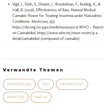
Vigil, J., Stith, S., Diviant, J., Brockelman, F., Keeling, K., &
Hall, B. (2018). Effectiveness of Raw, Natural Medical
Cannabis Flower for Treating Insomnia under Naturalistic
Conditions.
Medicines
,
5
(3).
https://doi.org/10.3390/medicines5030075 WHO – Report
on Cannabidiol, https://www.who.int/news-room/q-a-
detail/cannabidiol-(compound-of-cannabis)
Verwandte Themen
ANWENDUNG
CBD
GESUNDHEIT
HANFTEE
NATUR