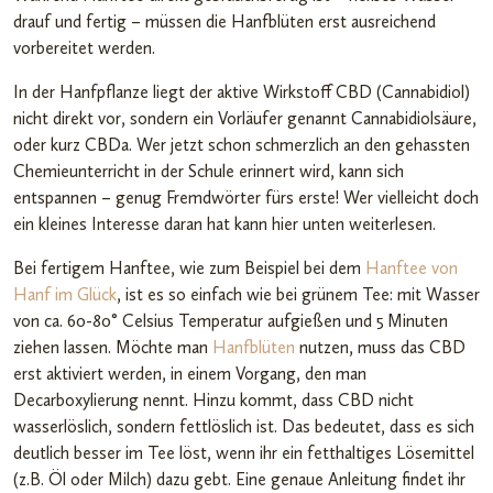
drauf und fertig – müssen die Hanfblüten erst ausreichend
vorbereitet werden.
In der Hanfpflanze liegt der aktive Wirkstoff CBD (Cannabidiol)
nicht direkt vor, sondern ein Vorläufer genannt Cannabidiolsäure,
oder kurz CBDa. Wer jetzt schon schmerzlich an den gehassten
Chemieunterricht in der Schule erinnert wird, kann sich
entspannen – genug Fremdwörter fürs erste! Wer vielleicht doch
ein kleines Interesse daran hat kann hier unten weiterlesen.
Bei fertigem Hanftee, wie zum Beispiel bei dem
Hanftee von
Hanf im Glück
, ist es so einfach wie bei grünem Tee: mit Wasser
von ca. 60-80° Celsius Temperatur aufgießen und 5 Minuten
ziehen lassen. Möchte man
Hanfblüten
nutzen, muss das CBD
erst aktiviert werden, in einem Vorgang, den man
Decarboxylierung nennt. Hinzu kommt, dass CBD nicht
wasserlöslich, sondern fettlöslich ist. Das bedeutet, dass es sich
deutlich besser im Tee löst, wenn ihr ein fetthaltiges Lösemittel
(z.B. Öl oder Milch) dazu gebt. Eine genaue Anleitung findet ihr