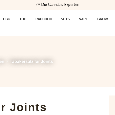
🌱 Die Cannabis Experten
CBG
THC
RAUCHEN
SETS
VAPE
GROW
en
›
Tabakersatz für Joints
r Joints