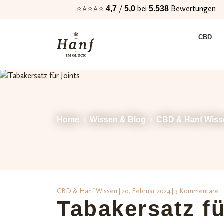
⭐⭐⭐⭐⭐
/
bei
Bewertungen
4,7
5,0
5.538
Zur
Zum
CBD
Navigation
Inhalt
springen
springen
Home
›
Wissen & Blog
›
CBD & Hanf Wiss
CBD & Hanf Wissen
| 20. Februar 2024 | 3 Kommentare
Tabakersatz fü