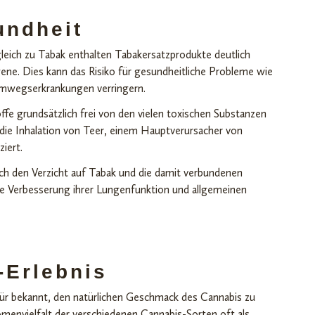
undheit
gleich zu Tabak enthalten Tabakersatzprodukte deutlich
ene. Dies kann das Risiko für gesundheitliche Probleme wie
emwegserkrankungen verringern.
ffe grundsätzlich frei von den vielen toxischen Substanzen
 die Inhalation von Teer, einem Hauptverursacher von
iert.
ch den Verzicht auf Tabak und die damit verbundenen
ne Verbesserung ihrer Lungenfunktion und allgemeinen
-Erlebnis
für bekannt, den natürlichen Geschmack des Cannabis zu
omenvielfalt der verschiedenen Cannabis-Sorten oft als