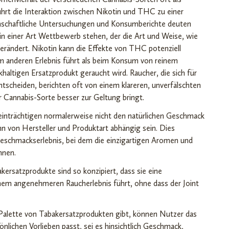
ührt die Interaktion zwischen Nikotin und THC zu einer
nschaftliche Untersuchungen und Konsumberichte deuten
in einer Art Wettbewerb stehen, der die Art und Weise, wie
ändert. Nikotin kann die Effekte von THC potenziell
m anderen Erlebnis führt als beim Konsum von reinem
altigen Ersatzprodukt geraucht wird. Raucher, die sich für
tscheiden, berichten oft von einem klareren, unverfälschten
r Cannabis-Sorte besser zur Geltung bringt.
einträchtigen normalerweise nicht den natürlichen Geschmack
ann von Hersteller und Produktart abhängig sein. Dies
eschmackserlebnis, bei dem die einzigartigen Aromen und
nnen.
akersatzprodukte sind so konzipiert, dass sie eine
nem angenehmeren Raucherlebnis führt, ohne dass der Joint
e Palette von Tabakersatzprodukten gibt, können Nutzer das
nlichen Vorlieben passt, sei es hinsichtlich Geschmack,