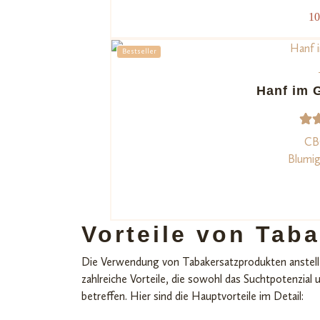
t
10
v
Bestseller
b
n
Hanf im G
Ku
e
21
Be
CB
t
Blumig
4.
ba
d
Vorteile von Tab
Ku
Die Verwendung von Tabakersatzprodukten anstell
ew
zahlreiche Vorteile, die sowohl das Suchtpotenzial
betreffen. Hier sind die Hauptvorteile im Detail: