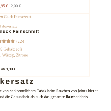
 mit
,95 €
12,00 €
4.67
on 5,
asiere
Tabakersatz
d auf
lück Feinschnitt
ndenb
wertu
(216)
ngen
6
werte
G Gehalt: 10%
 mit
, Würzig, Zitrone
82
von
5,
ab 9,90 €
sieren
 auf
akersatz
ndenb
e von herkömmlichem Tabak beim Rauchen von Joints bietet
ertun
 und die Gesundheit als auch das gesamte Raucherlebnis
gen