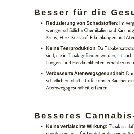
Besser für die Ges
: Im Ver
Reduzierung von Schadstoffen
weniger schädliche Chemikalien und Karzinog
Krebs, Herz-Kreislauf-Erkrankungen und At
: Da Tabakersatzsto
Keine Teerproduktion
sind, die in Tabak gefunden werden, ist auch
Lungen- und Herzkrankheiten, erheblich reduz
: Dur
Verbesserte Atemwegsgesundheit
schädlichen Inhaltsstoffe können Raucher ei
Atemwegsgesundheit erfahren.
Besseres Cannabis
Tabak ist da
Keine verfälschte Wirkung:
überdecken, was für Liebhaber der reinen Ar