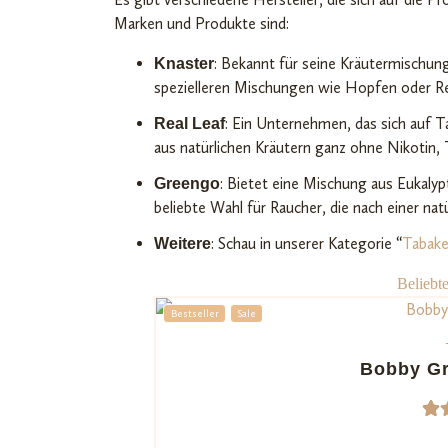
Marken und Produkte sind:
: Bekannt für seine Kräutermischung
Knaster
spezielleren Mischungen wie Hopfen oder Re
: Ein Unternehmen, das sich auf Ta
Real Leaf
aus natürlichen Kräutern ganz ohne Nikotin,
: Bietet eine Mischung aus Eukalyp
Greengo
beliebte Wahl für Raucher, die nach einer nat
: Schau in unserer Kategorie “
Tabake
Weitere
Beliebt
Bestseller
Sale
Bobby Gr
87
Be