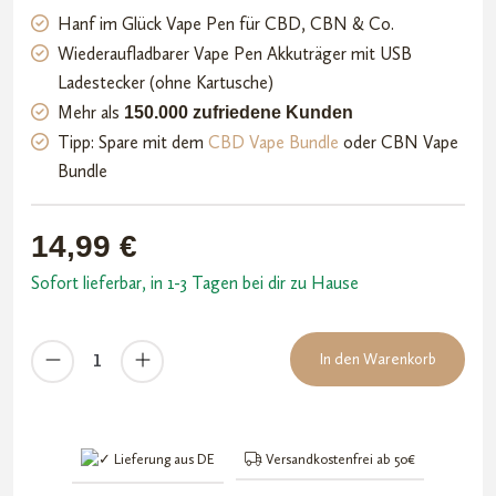
t mit
Hanf im Glück Vape Pen für CBD, CBN & Co.
4.74
von
Wiederaufladbarer Vape Pen Akkuträger mit USB
5,
Ladestecker (ohne Kartusche)
basieren
Mehr als
150.000 zufriedene Kunden
d auf
Tipp: Spare mit dem
CBD Vape Bundle
oder CBN Vape
Kundenb
Bundle
ewertu
ngen
14,99
€
Sofort lieferbar, in 1-3 Tagen bei dir zu Hause
Hanf
In den Warenkorb
im
Glück
Vape
Pen
Lieferung aus DE
Versandkostenfrei ab 50€
Menge