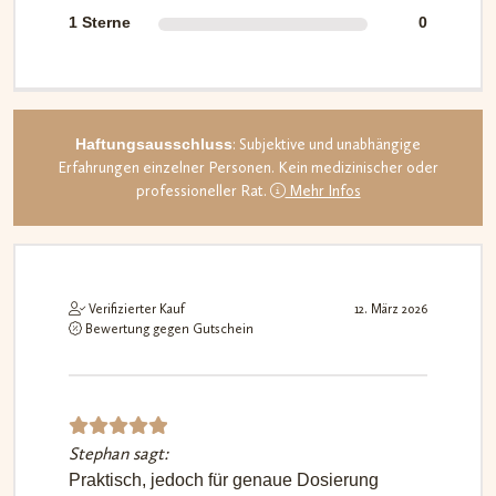
1 Sterne
0
Haftungsausschluss
: Subjektive und unabhängige
Erfahrungen einzelner Personen. Kein medizinischer oder
professioneller Rat.
Mehr Infos
Verifizierter Kauf
12. März 2026
Bewertung gegen Gutschein
Stephan sagt:
Bewerte
Praktisch, jedoch für genaue Dosierung
t mit
5