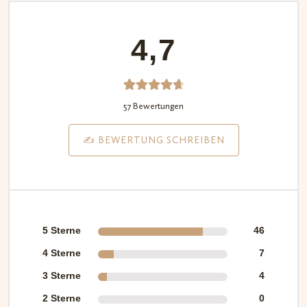
4,7
57
Bewerte
57 Bewertungen
t mit
4.74
von
✍️ BEWERTUNG SCHREIBEN
5,
basieren
d auf
Kundenb
ewertu
5 Sterne
46
ngen
4 Sterne
7
3 Sterne
4
2 Sterne
0