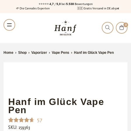
⭐⭐⭐⭐⭐
4,7
/
5,0
bei
5.538
Bewertungen
🌱 Die Cannabis Experten
🇩🇪 Gratis Versand in DE ab 50€
Zur
Zum
0
Navigation
Inhalt
springen
springen
Home
›
Shop
›
Vaporizer
›
Vape Pens
›
Hanf im Glück Vape Pen
Hanf im Glück Vape
Pen
57
SKU: 159363
Bewerte
57