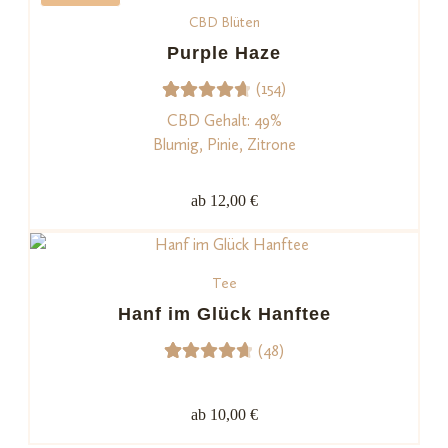
Kundenb
CBD Blüten
ewertun
Purple Haze
gen
(154)
154
Bewerte
CBD Gehalt: 49%
t mit
Blumig, Pinie, Zitrone
4.74
von
5,
ab 12,00 €
basieren
d auf
Kundenb
Tee
ewertu
Hanf im Glück Hanftee
ngen
(48)
48
Bewerte
t mit
ab 10,00 €
4.73
von