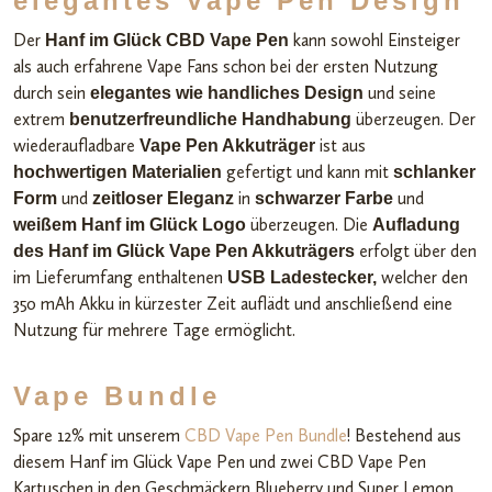
elegantes Vape Pen Design
Der
kann sowohl Einsteiger
Hanf im Glück
CBD Vape Pen
als auch erfahrene Vape Fans schon bei der ersten Nutzung
durch sein
und seine
elegantes wie handliches Design
extrem
überzeugen. Der
benutzerfreundliche Handhabung
wiederaufladbare
ist aus
Vape Pen Akkuträger
gefertigt und kann mit
hochwertigen Materialien
schlanker
und
in
und
Form
zeitloser Eleganz
schwarzer Farbe
überzeugen. Die
weißem Hanf im Glück Logo
Aufladung
erfolgt über den
des Hanf im Glück Vape Pen Akkuträgers
im Lieferumfang enthaltenen
welcher den
USB Ladestecker,
350 mAh Akku in kürzester Zeit auflädt und anschließend eine
Nutzung für mehrere Tage ermöglicht.
Vape Bundle
Spare 12% mit unserem
CBD Vape Pen Bundle
! Bestehend aus
diesem Hanf im Glück Vape Pen und zwei CBD Vape Pen
Kartuschen in den Geschmäckern Blueberry und Super Lemon