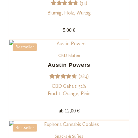
(34)
ngen
34
Bewerte
Blumig, Holz, Würzig
t mit
4.79
von
5,00 €
5,
basieren
Bestseller
d auf
CBD Blüten
Kundenb
ewertun
Austin Powers
gen
(284)
284
Bewerte
CBD Gehalt: 52%
t mit
Frucht, Orange, Pinie
4.78
von
5,
ab 12,00 €
basieren
d auf
Bestseller
Kundenb
Snacks & Süßes
ewertu