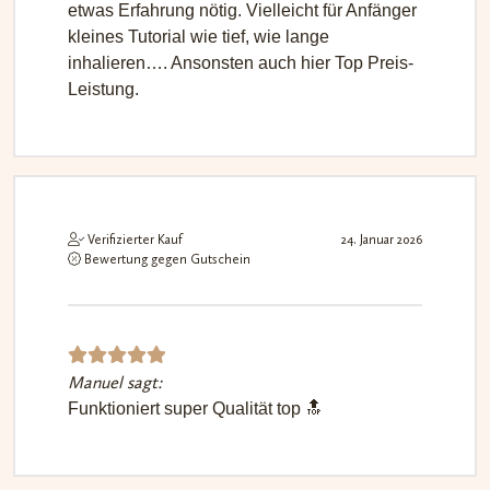
etwas Erfahrung nötig. Vielleicht für Anfänger
von 5
kleines Tutorial wie tief, wie lange
inhalieren…. Ansonsten auch hier Top Preis-
Leistung.
Verifizierter Kauf
24. Januar 2026
Bewertung gegen Gutschein
Manuel sagt:
Bewerte
Funktioniert super Qualität top 🔝
t mit
5
von 5