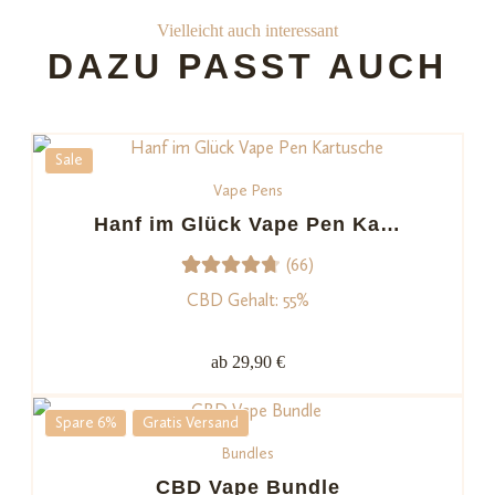
Vielleicht auch interessant
DAZU PASST AUCH
Sale
Vape Pens
Hanf im Glück Vape Pen Ka…
(66)
66
Bewerte
CBD Gehalt: 55%
t mit
4.76
von
ab 29,90 €
5,
basieren
Spare 6%
Gratis Versand
d auf
Bundles
Kundenb
ewertu
CBD Vape Bundle