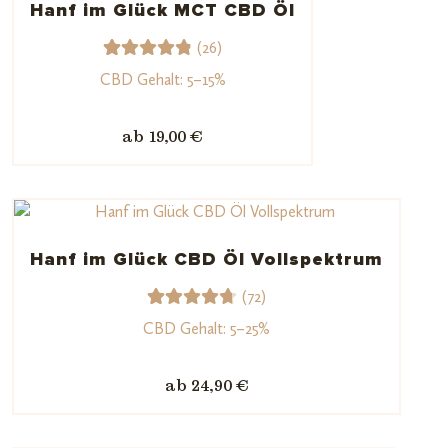
Hanf im Glück MCT CBD Öl
gen
(26)
26
Bewerte
CBD Gehalt: 5–15%
t mit
4.92
von
ab 19,00 €
5,
basieren
d auf
Kundenb
ewertun
Hanf im Glück CBD Öl Vollspektrum
gen
(72)
72
Bewerte
CBD Gehalt: 5–25%
t mit
4.79
von
ab 24,90 €
5,
basieren
d auf