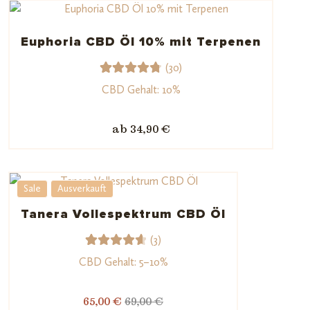
Kundenb
ewertun
Euphoria CBD Öl 10% mit Terpenen
gen
(30)
30
Bewerte
CBD Gehalt: 10%
t mit
4.83
von
ab 34,90 €
5,
basieren
d auf
Kundenb
Sale
Ausverkauft
ewertun
Tanera Vollespektrum CBD Öl
gen
(3)
3
Bewerte
CBD Gehalt: 5–10%
t mit
4.67
65,00 €
69,00 €
von 5,