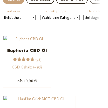
Sortieren
Produktgruppe
Hersteller
Euphoria CBD Öl
(98)
98
Bewerte
CBD Gehalt: 5–25%
t mit
4.87
von
ab 19,90 €
5,
basieren
d auf
Kundenb
ewertun