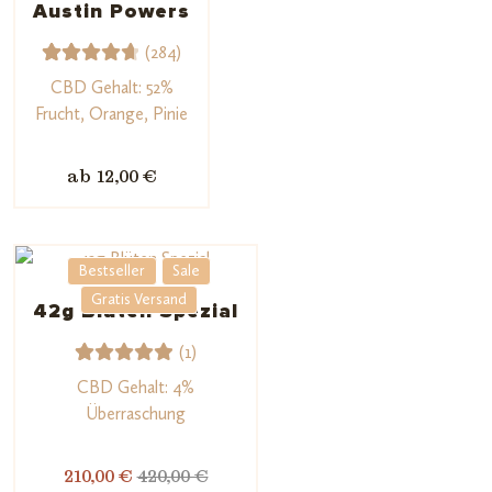
Austin Powers
gen
(284)
284
Bewerte
CBD Gehalt: 52%
t mit
Frucht, Orange, Pinie
4.78
von
5,
ab 12,00 €
basieren
d auf
Kundenb
Bestseller
Sale
ewertu
ngen
Gratis Versand
42g Blüten Spezial
(1)
1
Bewerte
CBD Gehalt: 4%
t mit
Überraschung
5.00
von
5,
210,00 €
420,00 €
basieren