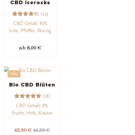
CBD Icerocks
gen
(29)
29
Bewert
CBD Gehalt: 85%
et mit
Erde, Pfeffer, Würzig
4.34
von 5,
ab 8,00 €
basiere
nd auf
Kunden
Sale
bewert
ungen
Bio CBD Blüten
(18)
18
Bewerte
CBD Gehalt: 8%
t mit
Frucht, Holz, Kräuter
5.00
von
5,
42,90 €
45,90 €
basieren