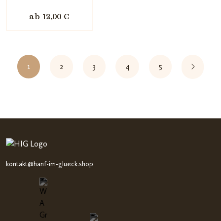
5,
ab 12,00 €
basieren
d auf
Kundenb
ewertun
1
2
3
4
5
gen
kontakt@hanf-im-glueck.shop