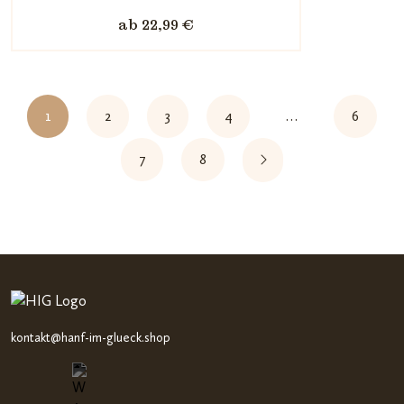
5,
ab 22,99 €
basieren
d auf
Kundenb
ewertun
1
2
3
4
…
6
gen
7
8
kontakt@hanf-im-glueck.shop