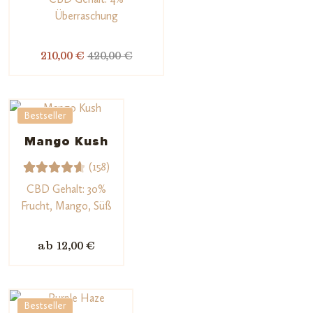
t mit
Überraschung
5.00
von
5,
210,00 €
420,00 €
basieren
d auf
Kundenb
Bestseller
ewertun
g
Mango Kush
(158)
158
Bewerte
CBD Gehalt: 30%
t mit
Frucht, Mango, Süß
4.72
von
5,
ab 12,00 €
basiere
nd auf
Kundenb
Bestseller
ewertu