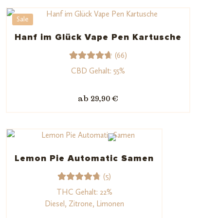
basieren
d auf
Sale
Kundenb
Hanf im Glück Vape Pen Kartusche
ewertun
(66)
g
66
Bewerte
CBD Gehalt: 55%
t mit
4.76
von
ab 29,90 €
5,
basieren
d auf
Kundenb
ewertu
Lemon Pie Automatic Samen
ngen
(5)
5
Bewerte
THC Gehalt: 22%
t mit
Diesel, Zitrone, Limonen
4.80
von