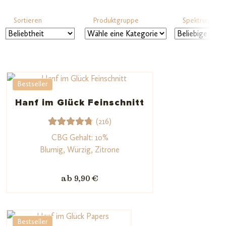
Sortieren
Produktgruppe
Spektrum
Bestseller
Hanf im Glück Feinschnitt
(216)
216
Bewerte
CBG Gehalt: 10%
t mit
Blumig, Würzig, Zitrone
4.82
von
5,
ab 9,90 €
basieren
d auf
Kundenb
Bestseller
ewertun