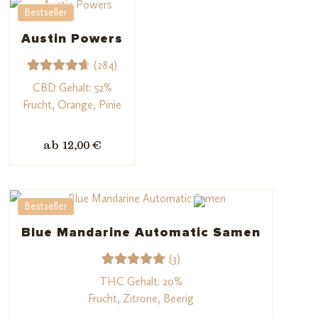
Kundenb
Bestseller
ewertun
Austin Powers
gen
(284)
284
Bewerte
CBD Gehalt: 52%
t mit
Frucht, Orange, Pinie
4.78
von
5,
ab 12,00 €
basieren
d auf
Kundenb
Bestseller
ewertu
ngen
Blue Mandarine Automatic Samen
(3)
3
Bewerte
THC Gehalt: 20%
t mit
Frucht, Zitrone, Beerig
5.00
von