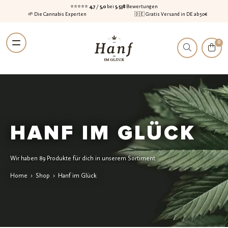
⭐⭐⭐⭐⭐
4,7
/
5,0
bei
5.538
Bewertungen
🌱 Die Cannabis Experten
🇩🇪 Gratis Versand in DE ab 50€
Zur
Zum
0
Navigation
Inhalt
springen
springen
HANF IM GLÜCK
Wir haben 89 Produkte für dich in unserem Sortiment
Home
›
Shop
›
Hanf im Glück