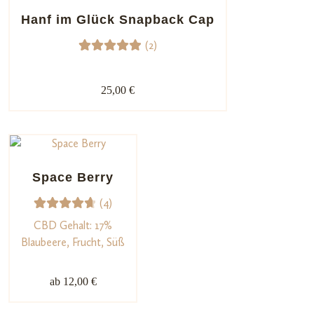
Kundenb
Hanf im Glück Snapback Cap
ewertun
(2)
gen
2
Bewerte
t mit
25,00 €
5.00
von
5,
basieren
d auf
Kundenb
Space Berry
ewertun
(4)
gen
4
Bewerte
CBD Gehalt: 17%
t mit
Blaubeere, Frucht, Süß
4.75
von
5,
ab 12,00 €
basieren
d auf