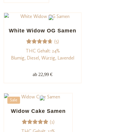
d auf
Kundenb
ewertun
gen
White Widow OG Samen
(5)
5
Bewerte
THC Gehalt: 24%
t mit
Blumig, Diesel, Würzig, Lavendel
4.80
von
5,
ab 22,99 €
basieren
d auf
Kundenb
Sale
ewertun
gen
Widow Cake Samen
(1)
1
Bewerte
THC Gehalt: 27%