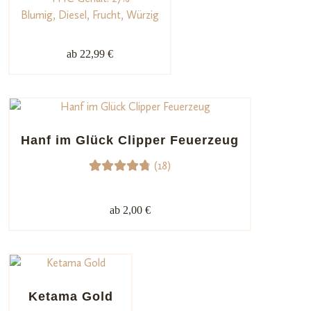
t mit
Blumig, Diesel, Frucht, Würzig
5.00
von
5,
ab 22,99 €
basieren
d auf
Kundenb
ewertun
g
Hanf im Glück Clipper Feuerzeug
(18)
18
Bewerte
t mit
ab 2,00 €
4.89
von
5,
basieren
d auf
Kundenb
Ketama Gold
ewertun