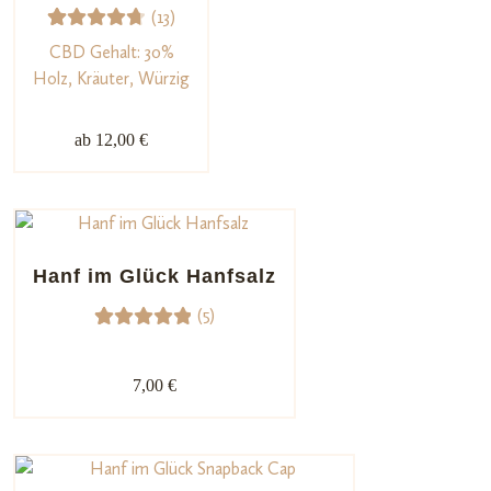
(13)
gen
13
Bewerte
CBD Gehalt: 30%
t mit
Holz, Kräuter, Würzig
4.77
von
5,
ab 12,00 €
basieren
d auf
Kundenb
ewertu
ngen
Hanf im Glück Hanfsalz
(5)
5
Bewerte
t mit
7,00 €
5.00
von
5,
basieren
d auf