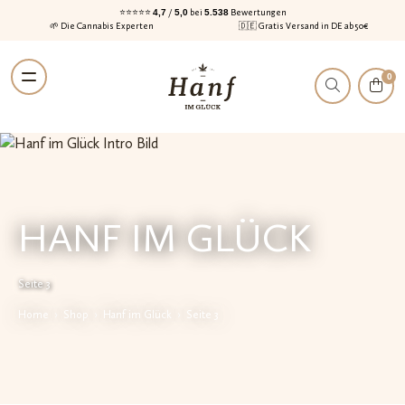
⭐⭐⭐⭐⭐
4,7
/
5,0
bei
5.538
Bewertungen
🌱 Die Cannabis Experten
🇩🇪 Gratis Versand in DE ab 50€
Zur
Zum
0
Navigation
Inhalt
springen
springen
HANF IM GLÜCK
Seite 3
Home
›
Shop
›
Hanf im Glück
›
Seite 3