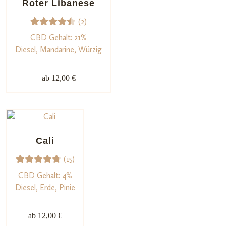
Roter Libanese
gen
(2)
2
Bewert
CBD Gehalt: 21%
et mit
Diesel, Mandarine, Würzig
4.50
von 5,
ab 12,00 €
basiere
nd auf
Kundenb
ewertu
ngen
Cali
(15)
15
Bewerte
CBD Gehalt: 4%
t mit
Diesel, Erde, Pinie
4.80
von
5,
ab 12,00 €
basieren