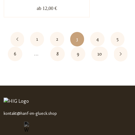
von 5,
ab 12,00 €
basiere
nd auf
Kundenb
ewertu
1
2
3
4
5
ngen
6
…
8
9
10
kontakt@hanf-im-glueck.shop