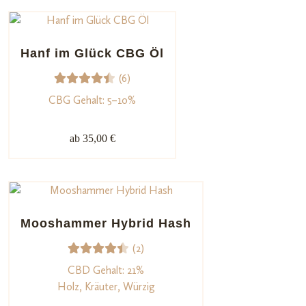
Kundenb
ewertu
ngen
Hanf im Glück CBG Öl
(6)
6
Bewert
CBG Gehalt: 5–10%
et mit
4.50
ab 35,00 €
von 5,
basiere
nd auf
Kundenb
ewertu
Mooshammer Hybrid Hash
ngen
(2)
2
Bewert
CBD Gehalt: 21%
et mit
Holz, Kräuter, Würzig
4.50