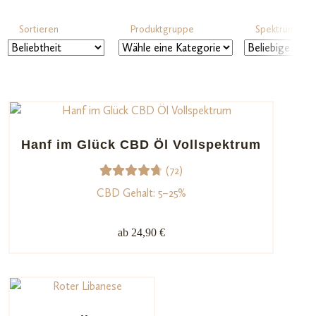
Sortieren
Produktgruppe
Spektrum
Hanf im Glück CBD Öl Vollspektrum
(72)
72
Bewerte
CBD Gehalt: 5–25%
t mit
4.79
von
ab 24,90 €
5,
basieren
d auf
Kundenb
ewertun