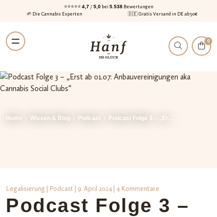
⭐⭐⭐⭐⭐
4,7
/
5,0
bei
5.538
Bewertungen
🌱 Die Cannabis Experten
🇩🇪 Gratis Versand in DE ab 50€
Zur
Zum
0
Navigation
Inhalt
springen
springen
Home
›
Wissen & Blog
›
Podcast
›
Podcast Folge 3 – „Er…
Legalisierung
|
Podcast
| 9. April 2024 | 4 Kommentare
Podcast Folge 3 –