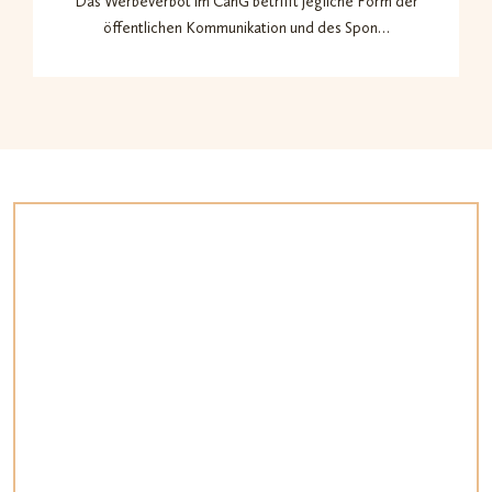
Das Werbeverbot im CanG betrifft jegliche Form der
öffentlichen Kommunikation und des Spon…