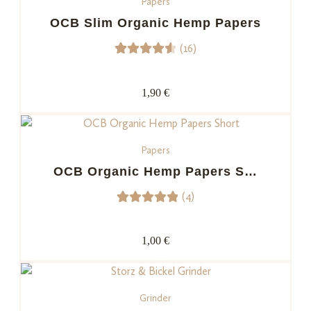
Papers
d auf
Kundenb
OCB Slim Organic Hemp Papers
ewertun
(16)
gen
16
Bewerte
t mit
1,90 €
4.63
von 5,
basiere
Papers
nd auf
Kundenb
OCB Organic Hemp Papers S…
ewertu
(4)
ngen
4
Bewerte
t mit
1,00 €
5.00
von
5,
basieren
Grinder
d auf