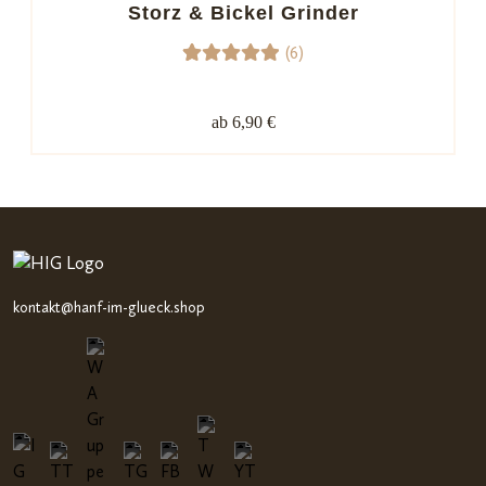
Kundenb
Storz & Bickel Grinder
ewertun
(6)
gen
6
Bewerte
t mit
ab 6,90 €
5.00
von
5,
basieren
d auf
Kundenb
ewertun
gen
kontakt@hanf-im-glueck.shop