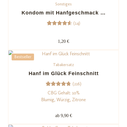
Sonstiges
Kondom mit Hanfgeschmack …
(14)
14
Bewerte
t mit
1,20 €
4.64
von 5,
Bestseller
basiere
Tabakersatz
nd auf
Kundenb
Hanf im Glück Feinschnitt
ewertu
(216)
ngen
216
Bewerte
CBG Gehalt: 10%
t mit
Blumig, Würzig, Zitrone
4.82
von
5,
ab 9,90 €
basieren
d auf