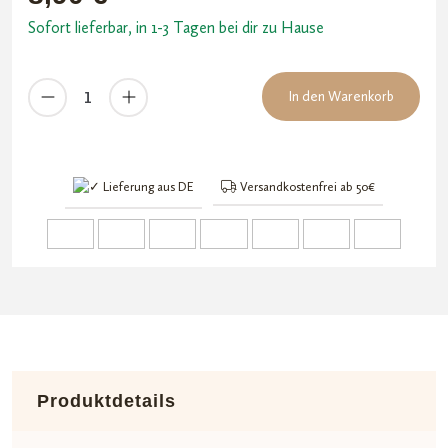
Sofort lieferbar, in 1-3 Tagen bei dir zu Hause
PURIZE
In den Warenkorb
420
Papers
-
King
Lieferung aus DE
Versandkostenfrei ab 50€
Size
Slim
Menge
Produktdetails