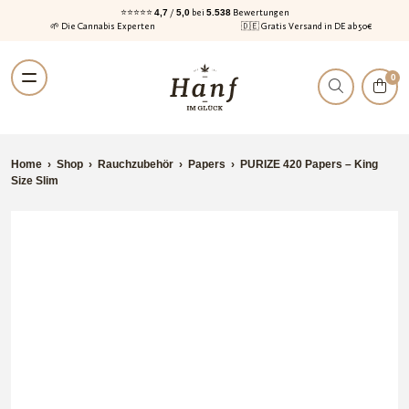
⭐⭐⭐⭐⭐
4,7
/
5,0
bei
5.538
Bewertungen
🌱 Die Cannabis Experten
🇩🇪 Gratis Versand in DE ab 50€
Zur
Zum
0
Navigation
Inhalt
springen
springen
Home
›
Shop
›
Rauchzubehör
›
Papers
›
PURIZE 420 Papers – King
Size Slim