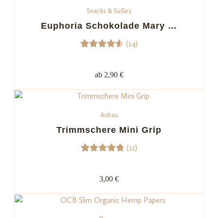
Snacks & Süßes
nd auf
Kundenb
Euphoria Schokolade Mary …
ewertu
(14)
ngen
14
Bewerte
t mit
ab 2,90 €
4.64
von 5,
basiere
Anbau
nd auf
Kundenb
Trimmschere Mini Grip
ewertu
(11)
ngen
11
Bewerte
t mit
3,00 €
4.91
von
5,
basieren