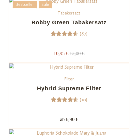
Bestseller
Sale
Kundenb
Tabakersatz
ewertun
Bobby Green Tabakersatz
gen
(87)
87
Bewerte
t mit
10,95 €
12,00 €
4.67
von 5,
basiere
Filter
nd auf
Kundenb
Hybrid Supreme Filter
ewertu
(10)
ngen
10
Bewerte
t mit
ab 6,90 €
4.60
von 5,
basiere