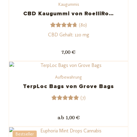
Kaugummis
Kundenb
ewertu
CBD Kaugummi von RoelliRo…
ngen
(80)
80
Bewerte
CBD Gehalt: 120 mg
t mit
4.83
von
7,00 €
5,
basieren
d auf
Aufbewahrung
Kundenb
ewertun
TerpLoc Bags von Grove Bags
gen
(7)
7
Bewerte
t mit
ab 1,00 €
5.00
von
5,
Bestseller
basieren