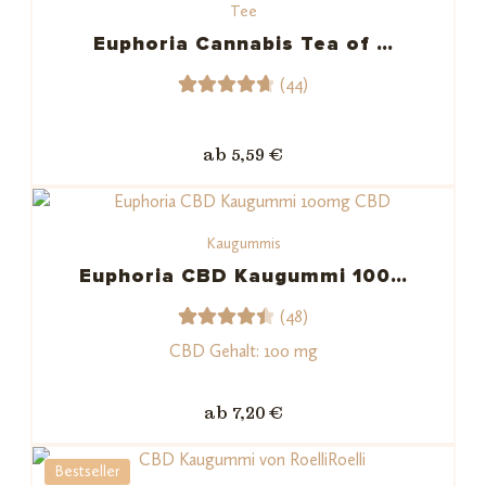
Tee
Kundenb
ewertun
Euphoria Cannabis Tea of …
gen
(44)
44
Bewerte
t mit
ab 5,59 €
4.75
von
5,
basieren
Kaugummis
d auf
Kundenb
Euphoria CBD Kaugummi 100…
ewertu
(48)
ngen
48
Bewerte
CBD Gehalt: 100 mg
t mit
4.54
ab 7,20 €
von 5,
basiere
Bestseller
nd auf