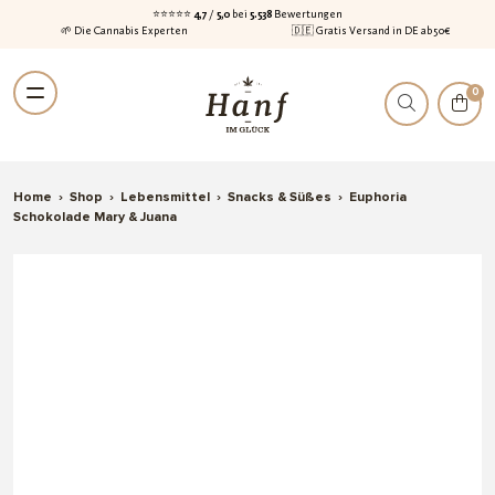
⭐⭐⭐⭐⭐
4,7
/
5,0
bei
5.538
Bewertungen
🌱 Die Cannabis Experten
🇩🇪 Gratis Versand in DE ab 50€
Zur
Zum
0
Navigation
Inhalt
springen
springen
Home
›
Shop
›
Lebensmittel
›
Snacks & Süßes
›
Euphoria
Schokolade Mary & Juana