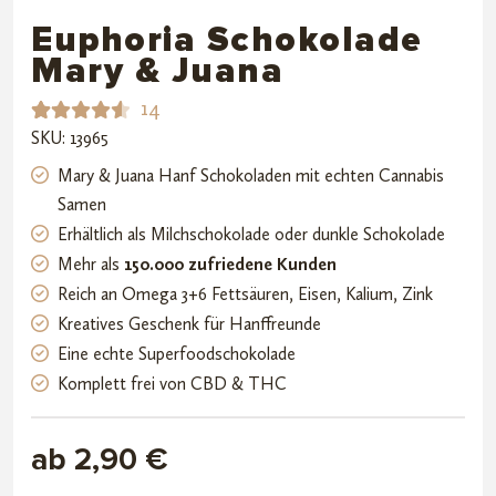
Euphoria Schokolade
Mary & Juana
14
SKU: 13965
Bewerte
14
t mit
Mary & Juana Hanf Schokoladen mit echten Cannabis
4.64
Samen
von 5,
Erhältlich als Milchschokolade oder dunkle Schokolade
basiere
Mehr als
150.000 zufriedene Kunden
nd auf
Reich an Omega 3+6 Fettsäuren, Eisen, Kalium, Zink
Kundenb
Kreatives Geschenk für Hanffreunde
ewertu
Eine echte Superfoodschokolade
ngen
Komplett frei von CBD & THC
ab 2,90 €