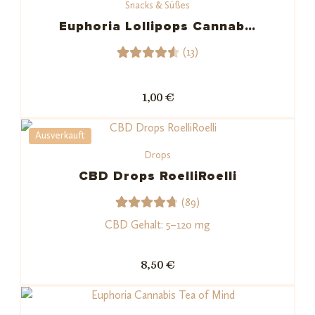
Snacks & Süßes
d auf
Kundenb
Euphoria Lollipops Cannab…
ewertun
(13)
gen
13
Bewerte
t mit
1,00 €
4.62
von 5,
Ausverkauft
basiere
Drops
nd auf
Kundenb
CBD Drops RoelliRoelli
ewertu
(89)
ngen
89
Bewerte
CBD Gehalt: 5–120 mg
t mit
4.82
von
8,50 €
5,
basieren
d auf