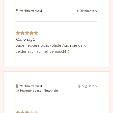
Verifizierter Kauf
7. Oktober 2024
Mario sagt:
Bewerte
t mit
5
Super leckere Schokolade Auch die dark
Leider auch schnell vernascht ;)
von 5
Verifizierter Kauf
25. August 2024
Bewertung gegen Gutschein