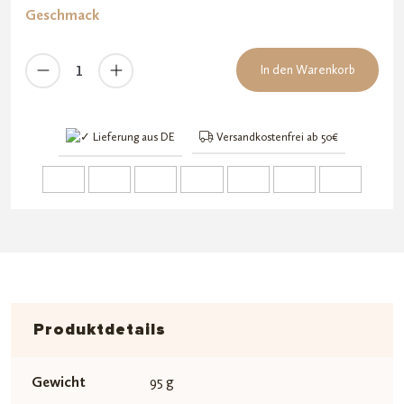
Geschmack
Euphoria
In den Warenkorb
Schokolade
Mary
&
Lieferung aus DE
Versandkostenfrei ab 50€
Juana
Menge
Produktdetails
Gewicht
95 g