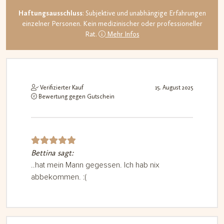
Haftungsausschluss
: Subjektive und unabhängige Erfahrungen
einzelner Personen. Kein medizinischer oder professioneller
Rat.
Mehr Infos
Verifizierter Kauf
15. August 2025
Bewertung gegen Gutschein
Bettina sagt:
Bewerte
t mit
5
..hat mein Mann gegessen. Ich hab nix
abbekommen. :(
von 5