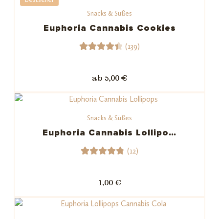
Snacks & Süßes
Euphoria Cannabis Cookies
(139)
139
Bewert
et mit
ab 5,00 €
4.47
von 5,
basiere
Snacks & Süßes
nd auf
Kundenb
Euphoria Cannabis Lollipo…
ewertu
(12)
ngen
12
Bewerte
t mit
1,00 €
4.83
von
5,
basieren