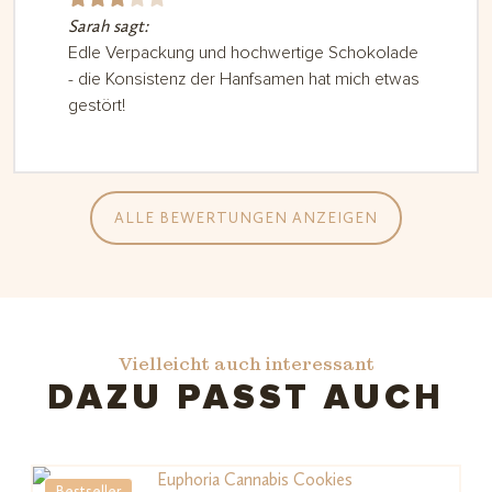
Sarah sagt:
Bewe
rtet
Edle Verpackung und hochwertige Schokolade
- die Konsistenz der Hanfsamen hat mich etwas
mit
3
gestört!
von
5
ALLE BEWERTUNGEN ANZEIGEN
Vielleicht auch interessant
DAZU PASST AUCH
Bestseller