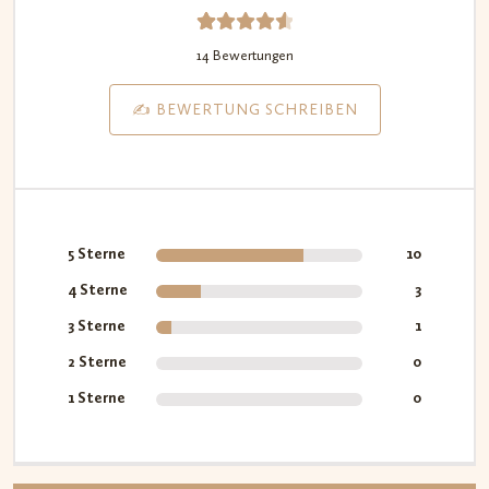
14
Bewerte
14 Bewertungen
t mit
4.64
✍️ BEWERTUNG SCHREIBEN
von 5,
basiere
nd auf
Kundenb
ewertu
5 Sterne
10
ngen
4 Sterne
3
3 Sterne
1
2 Sterne
0
1 Sterne
0