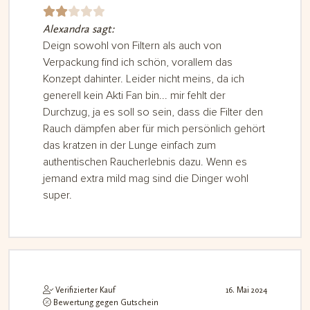
Alexandra sagt:
Be
we
Deign sowohl von Filtern als auch von
Verpackung find ich schön, vorallem das
rte
Konzept dahinter. Leider nicht meins, da ich
t
generell kein Akti Fan bin... mir fehlt der
mi
Durchzug, ja es soll so sein, dass die Filter den
t
2
Rauch dämpfen aber für mich persönlich gehört
vo
das kratzen in der Lunge einfach zum
n 5
authentischen Raucherlebnis dazu. Wenn es
jemand extra mild mag sind die Dinger wohl
super.
Verifizierter Kauf
16. Mai 2024
Bewertung gegen Gutschein