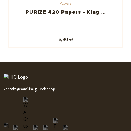
Papers
ewertu
ngen
PURIZE 420 Papers - King …
–
8,90 €
kontakt@hanf-im-glueck.shop