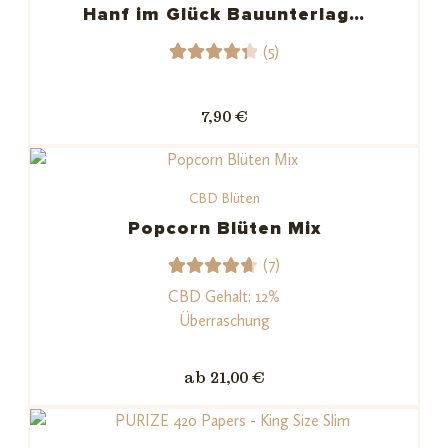
Kundenb
Hanf im Glück Bauunterlag…
ewertun
(5)
gen
5
Bewert
et mit
7,90 €
4.40
von 5,
basiere
CBD Blüten
nd auf
Kunden
Popcorn Blüten Mix
bewert
(7)
ungen
7
Bewerte
CBD Gehalt: 12%
t mit
Überraschung
4.71
von
5,
ab 21,00 €
basiere
nd auf
Kundenb