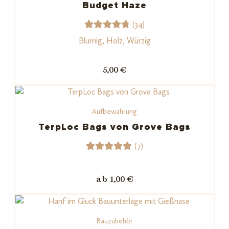
Kundenb
Budget Haze
ewertu
(34)
ngen
34
Bewerte
Blumig, Holz, Würzig
t mit
4.79
von
5,00 €
5,
basieren
d auf
Aufbewahrung
Kundenb
ewertun
TerpLoc Bags von Grove Bags
gen
(7)
7
Bewerte
t mit
ab 1,00 €
5.00
von
5,
basieren
Bauzubehör
d auf