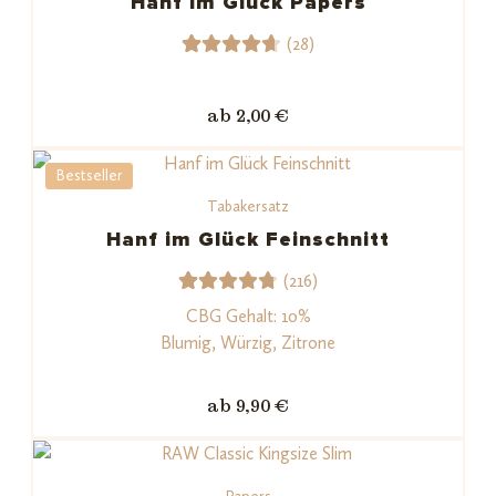
Hanf im Glück Papers
(28)
28
Bewerte
t mit
ab 2,00 €
4.71
von
5,
Bestseller
basiere
Tabakersatz
nd auf
Kundenb
Hanf im Glück Feinschnitt
ewertu
(216)
ngen
216
Bewerte
CBG Gehalt: 10%
t mit
Blumig, Würzig, Zitrone
4.82
von
5,
ab 9,90 €
basieren
d auf
Kundenb