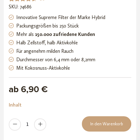
SKU: 74686
Bewerte
10
t mit
Innovative Supreme Filter der Marke Hybrid
4.60
Packungsgrößen bis 250 Stück
von 5,
Mehr als
150.000 zufriedene Kunden
basiere
Halb Zellstoff, halb Aktivkohle
nd auf
Für angenehm milden Rauch
Kundenb
Durchmesser von 6,4 mm oder 8,2mm
ewertu
Mit Kokosnuss-Aktivkohle
ngen
ab 6,90 €
Inhalt
Hybrid
In den Warenkorb
Supreme
Filter