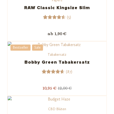
Papers
ewertun
gen
RAW Classic Kingsize Slim
(5)
5
Bewerte
t mit
ab 1,90 €
4.60
von 5,
Bestseller
Sale
basiere
Tabakersatz
nd auf
Kundenb
Bobby Green Tabakersatz
ewertu
(87)
ngen
87
Bewerte
t mit
10,95 €
12,00 €
4.67
von 5,
basiere
CBD Blüten
nd auf