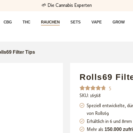
🌱 Die Cannabis Experten
CBG
THC
RAUCHEN
SETS
VAPE
GROW
lls69 Filter Tips
Rolls69 Filt
5
SKU: 16568
Bewerte
5
t mit
Speziell entwickelte, d
4.80
von
von Rolls69
5,
Erhältlich in 6 und 8m
basieren
Mehr als
150.000 zuf
d auf