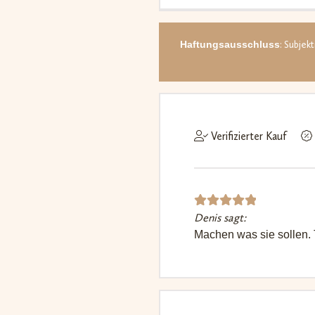
d 
Kun
ewe
Haftungsausschluss
: Subjek
g
Verifizierter Kauf
Denis sagt:
Bewerte
Machen was sie sollen.
t mit
5
von 5