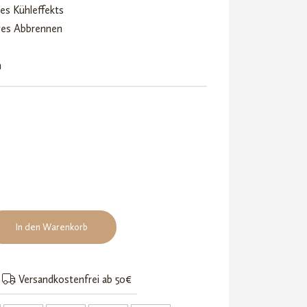
des Kühleffekts
ges Abbrennen
m
In den Warenkorb
Versandkostenfrei ab 50€