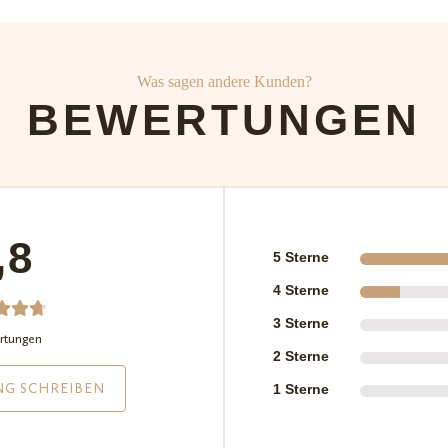
Was sagen andere Kunden?
BEWERTUNGEN
,8
5 Sterne
4 Sterne
3 Sterne
erte
rtungen
2 Sterne
mit
von
NG SCHREIBEN
1 Sterne
,
eren