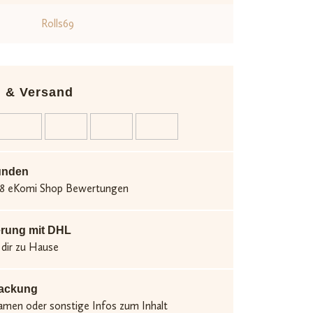
Rolls69
n & Versand
unden
.538 eKomi Shop Bewertungen
erung mit DHL
 dir zu Hause
packung
men oder sonstige Infos zum Inhalt