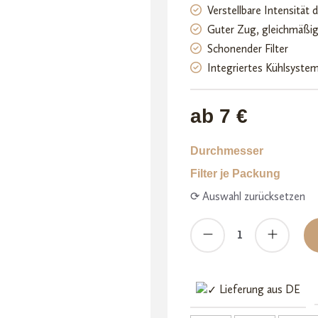
Verstellbare Intensität 
Kundenb
Guter Zug, gleichmäßi
ewertun
Schonender Filter
gen
Integriertes Kühlsyste
ab 7 €
Durchmesser
Filter je Packung
⟳ Auswahl zurücksetzen
Rolls69
Filter
Tips
Menge
Lieferung aus DE