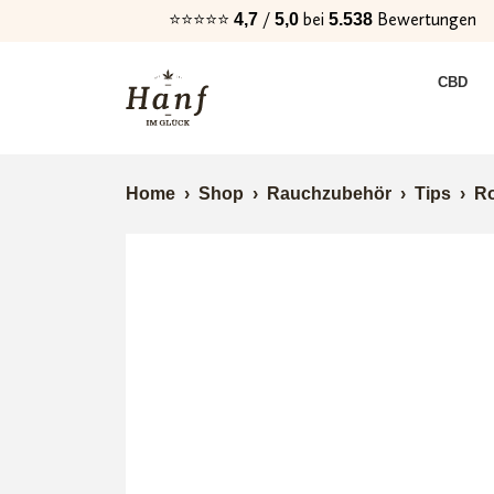
⭐⭐⭐⭐⭐
/
bei
Bewertungen
4,7
5,0
5.538
Zur
Zum
CBD
Navigation
Inhalt
springen
springen
Home
›
Shop
›
Rauchzubehör
›
Tips
›
Ro