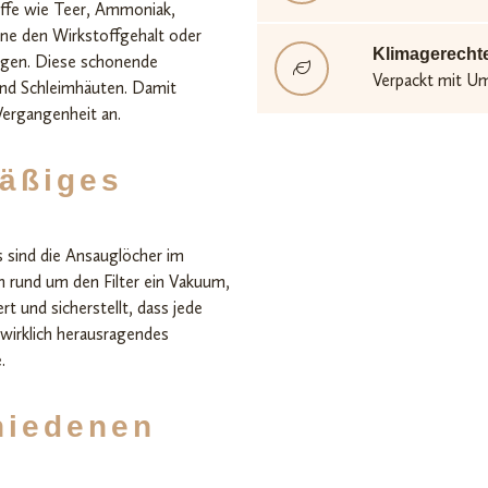
toffe wie Teer, Ammoniak,
ne den Wirkstoffgehalt oder
Klimagerecht
igen. Diese schonende
Verpackt mit U
und Schleimhäuten. Damit
ergangenheit an.
mäßiges
s sind die Ansauglöcher im
en rund um den Filter ein Vakuum,
t und sicherstellt, dass jede
 wirklich herausragendes
.
chiedenen