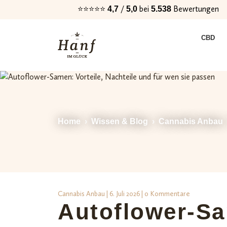
⭐⭐⭐⭐⭐
/
bei
Bewertungen
4,7
5,0
5.538
Zur
Zum
CBD
Navigation
Inhalt
springen
springen
Home
›
Wissen & Blog
›
Cannabis Anbau
Cannabis Anbau
| 6. Juli 2026 | 0 Kommentare
Autoflower-Sa