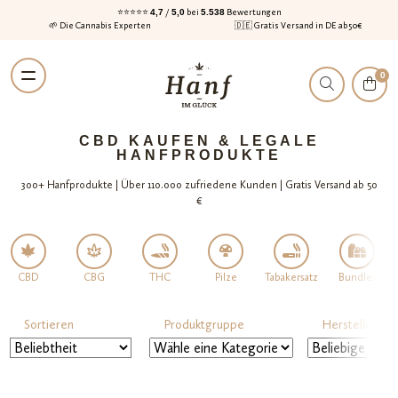
⭐⭐⭐⭐⭐
4,7
/
5,0
bei
5.538
Bewertungen
🌱 Die Cannabis Experten
🇩🇪 Gratis Versand in DE ab 50€
Zur
Zum
0
Navigation
Inhalt
springen
springen
CBD KAUFEN & LEGALE
HANFPRODUKTE
300+ Hanfprodukte | Über 110.000 zufriedene Kunden | Gratis Versand ab 50
€
CBD
CBG
THC
Pilze
Tabakersatz
Bundles
Sortieren
Produktgruppe
Hersteller