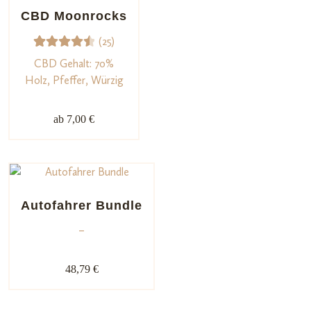
gen
CBD Moonrocks
(25)
25
Bewerte
CBD Gehalt: 70%
t mit
Holz, Pfeffer, Würzig
4.56
von 5,
ab 7,00 €
basiere
nd auf
Kundenb
ewertu
ngen
Autofahrer Bundle
–
48,79 €