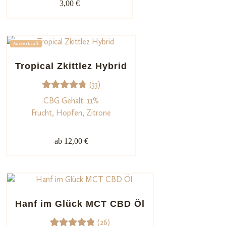
3,00 €
4.91
von
5,
basieren
Ausverkauft
d auf
Kundenb
Tropical Zkittlez Hybrid
ewertun
(33)
gen
33
Bewerte
CBG Gehalt: 11%
t mit
Frucht, Hopfen, Zitrone
4.82
von
5,
ab 12,00 €
basieren
d auf
Kundenb
ewertun
gen
Hanf im Glück MCT CBD Öl
(26)