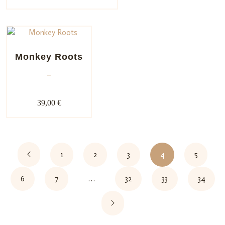
basiere
nd auf
Kundenb
ewertu
ngen
Monkey Roots
–
39,00 €
1
2
3
4
5
6
7
…
32
33
34