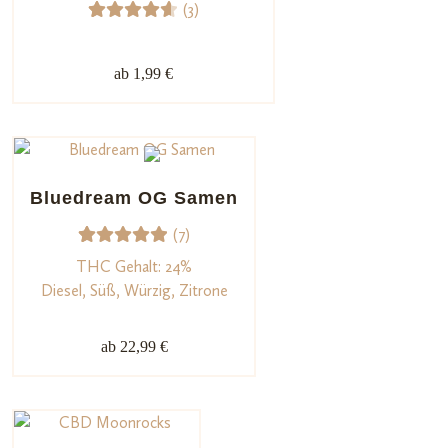
(3)
3
Bewerte
t mit
ab 1,99 €
4.67
von 5,
basiere
nd auf
Kundenb
Bluedream OG Samen
ewertu
(7)
ngen
7
Bewerte
THC Gehalt: 24%
t mit
Diesel, Süß, Würzig, Zitrone
5.00
von
5,
ab 22,99 €
basieren
d auf
Kundenb
ewertun