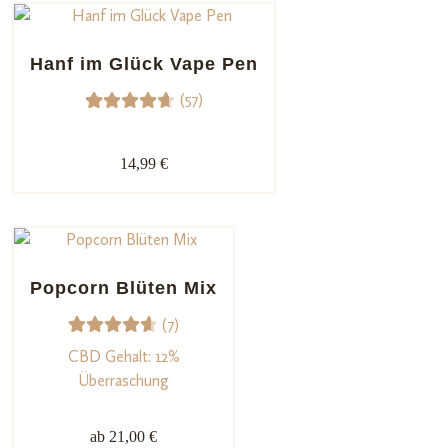
Hanf im Glück Vape Pen
(57)
57
Bewerte
t mit
14,99 €
4.74
von
5,
basieren
d auf
Kundenb
Popcorn Blüten Mix
ewertu
(7)
ngen
7
Bewerte
CBD Gehalt: 12%
t mit
Überraschung
4.71
von
5,
ab 21,00 €