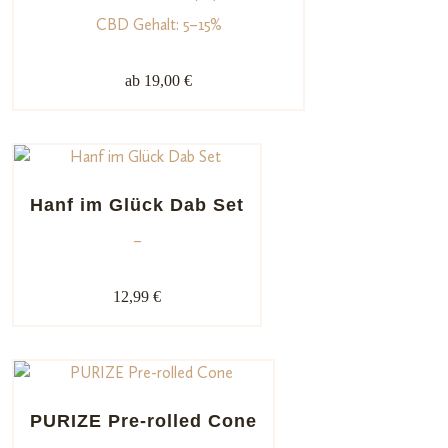
26
Bewerte
CBD Gehalt: 5–15%
t mit
4.92
von
ab 19,00 €
5,
basieren
d auf
Kundenb
ewertun
Hanf im Glück Dab Set
gen
–
12,99 €
PURIZE Pre-rolled Cone