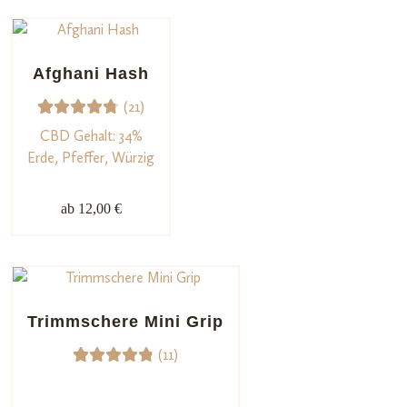
Afghani Hash
(21)
21
Bewerte
CBD Gehalt: 34%
t mit
Erde, Pfeffer, Würzig
4.86
von
5,
ab 12,00 €
basieren
d auf
Kundenb
ewertun
gen
Trimmschere Mini Grip
(11)
11
Bewerte
t mit