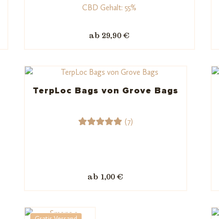
66
Bewerte
CBD Gehalt: 55%
t mit
4.76
von
ab 29,90 €
5,
basieren
d auf
Kundenb
ewertu
TerpLoc Bags von Grove Bags
ngen
(7)
7
Bewerte
t mit
5.00
von
5,
ab 1,00 €
basieren
d auf
Kundenb
Gratis Versand
ewertun