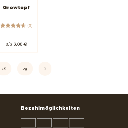
gen
Growtopf
(8)
8
Bewerte
t mit
ab 6,00 €
4.63
von 5,
basiere
nd auf
28
29
Kundenb
ewertu
ngen
Bezahlmöglichkeiten