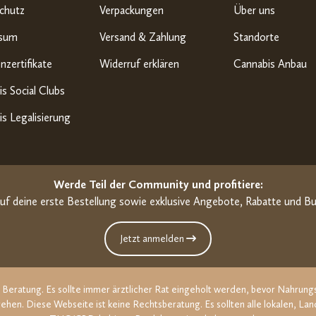
chutz
Verpackungen
Über uns
ssum
Versand & Zahlung
Standorte
nzertifikate
Widerruf erklären
Cannabis Anbau
s Social Clubs
s Legalisierung
Werde Teil der Community und profitiere:
uf deine erste Bestellung sowie exklusive Angebote, Rabatte und Bu
Jetzt anmelden
he Beratung. Es sollte immer ärztlicher Rat eingeholt werden, bevor Nahru
ehen. Diese Webseite ist keine Rechtsberatung. Es sollten alle lokalen, 