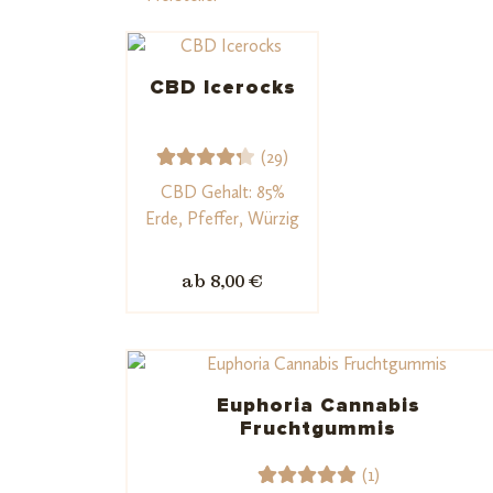
Spektrum
CBD Icerocks
CBD
(29)
29
Bewert
CBD Gehalt: 85%
et mit
Erde, Pfeffer, Würzig
Aroma
4.34
von 5,
ab 8,00 €
CBG
basiere
nd auf
Kunden
Geschmack
bewert
ungen
Euphoria Cannabis
Fruchtgummis
(1)