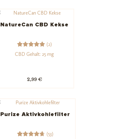
NatureCan CBD Kekse
(2)
2
Bewerte
CBD Gehalt: 25 mg
t mit
5.00
von
5,
2,99 €
basieren
d auf
Kundenb
ewertun
gen
Purize Aktivkohlefilter
(53)