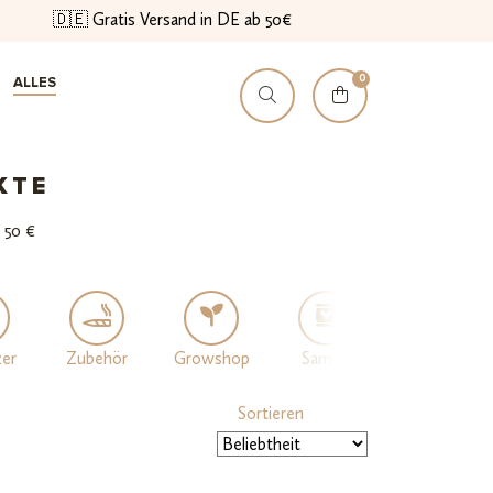
🇩🇪 Gratis Versand in DE ab 50€
0
ALLES
KTE
 50 €
zer
Zubehör
Growshop
Samen
Lebensmittel
Sortieren