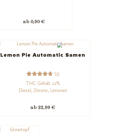
53
Bewerte
t mit
4.77
von
ab 0,90 €
5,
basieren
d auf
Kundenb
ewertu
Lemon Pie Automatic Samen
ngen
(5)
5
Bewerte
THC Gehalt: 22%
t mit
Diesel, Zitrone, Limonen
4.80
von
5,
ab 22,99 €
basieren
d auf
Kundenb
ewertun