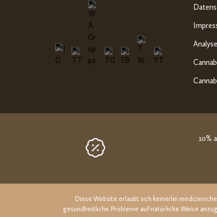
Datens
Impre
Analyse
Cannabi
Cannabi
10% a
Diese Website erlaubt sich keinerlei medizinisc
gesundheitliche Probleme auf natürliche Weise anzug