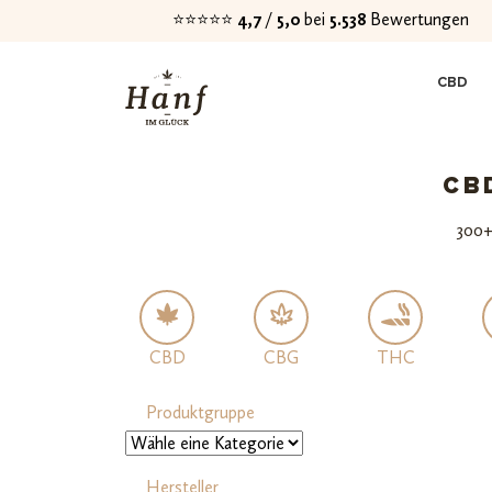
⭐⭐⭐⭐⭐
4,7
/
5,0
bei
5.538
Bewertungen
Zur
Zum
CBD
Navigation
Inhalt
springen
springen
CB
300+
CBD
CBG
THC
Produktgruppe
Hersteller