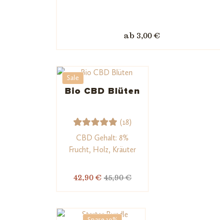
1
Bewerte
t mit
5.00
von
ab 3,00 €
5,
basieren
d auf
Kundenb
Sale
ewertun
Bio CBD Blüten
g
(18)
18
Bewerte
CBD Gehalt: 8%
t mit
Frucht, Holz, Kräuter
5.00
von
5,
42,90 €
45,90 €
basieren
d auf
Kundenb
Spare 10%
ewertun