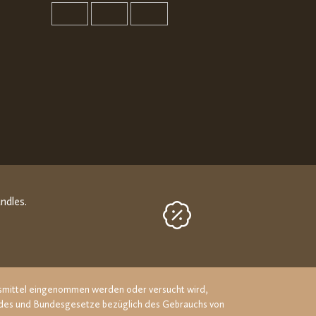
ndles.
ngsmittel eingenommen werden oder versucht wird,
Landes und Bundesgesetze bezüglich des Gebrauchs von