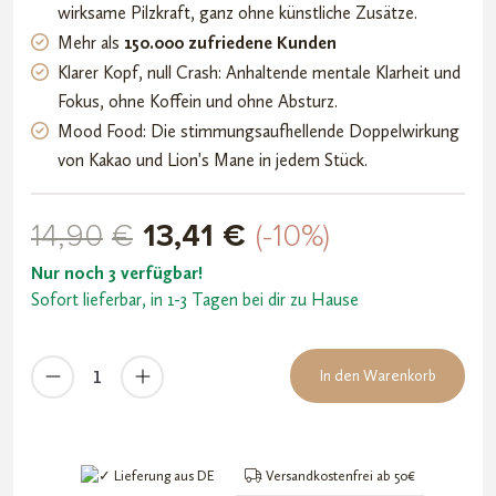
wirksame Pilzkraft, ganz ohne künstliche Zusätze.
d auf
Mehr als
150.000 zufriedene Kunden
Kundenb
Klarer Kopf, null Crash: Anhaltende mentale Klarheit und
ewertun
Fokus, ohne Koffein und ohne Absturz.
g
Mood Food: Die stimmungsaufhellende Doppelwirkung
von Kakao und Lion's Mane in jedem Stück.
13,41
€
14,90
€
(-10%)
Nur noch 3 verfügbar!
Sofort lieferbar, in 1-3 Tagen bei dir zu Hause
Mushroom
In den Warenkorb
Compadres
Mushroom
Chocolate
Menge
Lieferung aus DE
Versandkostenfrei ab 50€