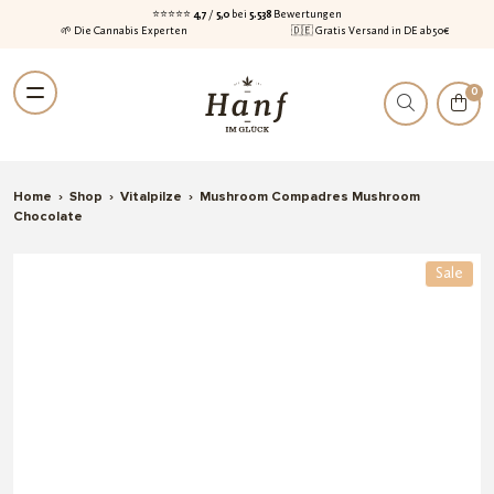
⭐⭐⭐⭐⭐
4,7
/
5,0
bei
5.538
Bewertungen
🌱 Die Cannabis Experten
🇩🇪 Gratis Versand in DE ab 50€
Zur
Zum
0
Navigation
Inhalt
springen
springen
Home
›
Shop
›
Vitalpilze
›
Mushroom Compadres Mushroom
Chocolate
Sale