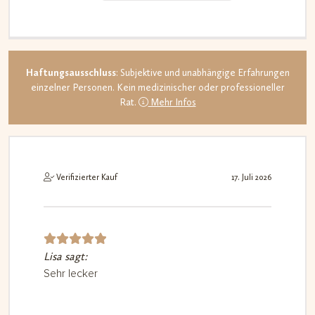
Haftungsausschluss
: Subjektive und unabhängige Erfahrungen
einzelner Personen. Kein medizinischer oder professioneller
Rat.
Mehr Infos
Verifizierter Kauf
17. Juli 2026
Lisa sagt:
Bewerte
t mit
5
Sehr lecker
von 5