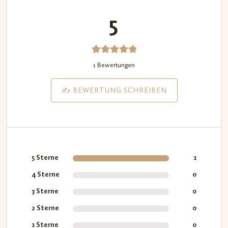
5
1
Bewerte
1 Bewertungen
t mit
5.00
von
✍️ BEWERTUNG SCHREIBEN
5,
basieren
d auf
Kundenb
ewertun
5 Sterne
1
g
4 Sterne
0
3 Sterne
0
2 Sterne
0
1 Sterne
0