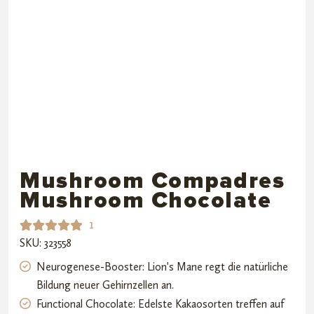
Mushroom Compadres
Mushroom Chocolate
1
SKU: 323558
Bewerte
1
t mit
Neurogenese-Booster: Lion's Mane regt die natürliche
5.00
von
Bildung neuer Gehirnzellen an.
5,
Functional Chocolate: Edelste Kakaosorten treffen auf
basieren