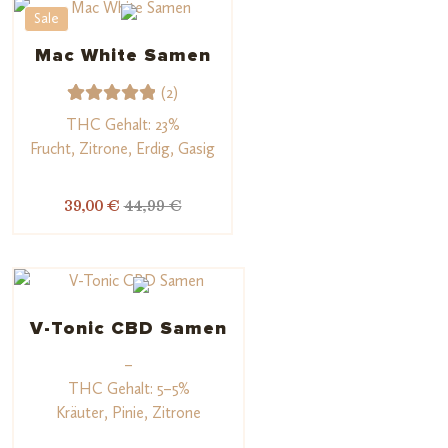
Sale
ewertu
ngen
Mac White Samen
(2)
2
Bewerte
THC Gehalt: 23%
t mit
Frucht, Zitrone, Erdig, Gasig
5.00
von
5,
39,00 €
44,99 €
basieren
d auf
Kundenb
ewertun
gen
V-Tonic CBD Samen
–
THC Gehalt: 5–5%
Kräuter, Pinie, Zitrone