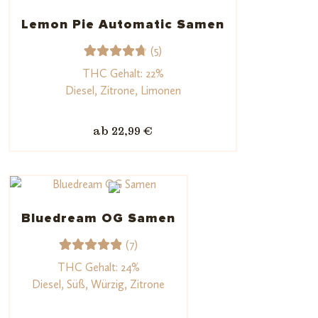
gen
Lemon Pie Automatic Samen
(5)
5
Bewerte
THC Gehalt: 22%
t mit
Diesel, Zitrone, Limonen
4.80
von
5,
ab 22,99 €
basieren
d auf
Kundenb
ewertun
gen
Bluedream OG Samen
(7)
7
Bewerte
THC Gehalt: 24%
t mit
Diesel, Süß, Würzig, Zitrone
5.00
von
5,