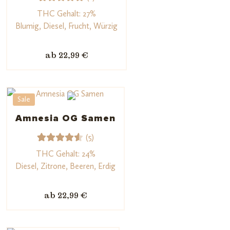
1
Bewerte
THC Gehalt: 27%
t mit
Blumig, Diesel, Frucht, Würzig
5.00
von
5,
ab 22,99 €
basieren
d auf
Kundenb
Sale
ewertun
g
Amnesia OG Samen
(5)
5
Bewerte
THC Gehalt: 24%
t mit
Diesel, Zitrone, Beeren, Erdig
4.60
von 5,
ab 22,99 €
basiere
nd auf
Kundenb