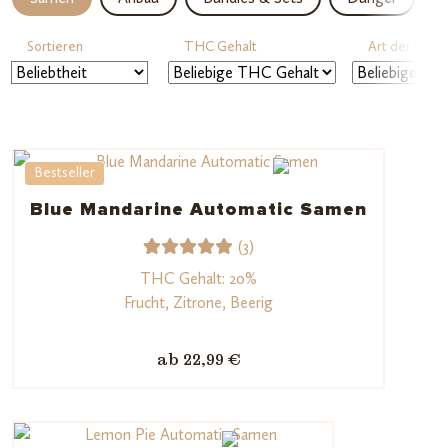
Sortieren
THC Gehalt
Art der Sorte
Bestseller
Blue Mandarine Automatic Samen
(3)
3
Bewerte
THC Gehalt: 20%
t mit
Frucht, Zitrone, Beerig
5.00
von
5,
ab 22,99 €
basieren
d auf
Kundenb
ewertun