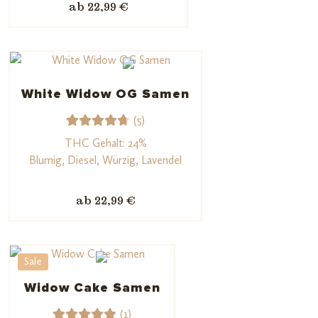
ab 22,99 €
basieren
d auf
Kundenb
ewertun
gen
White Widow OG Samen
(5)
5
Bewerte
THC Gehalt: 24%
t mit
Blumig, Diesel, Würzig, Lavendel
4.80
von
5,
ab 22,99 €
basieren
d auf
Kundenb
Sale
ewertun
gen
Widow Cake Samen
(1)