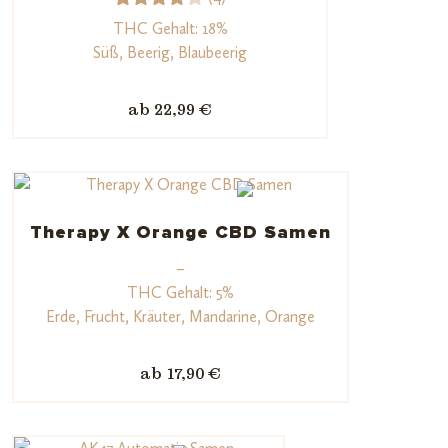
4
Bewert
THC Gehalt: 18%
et mit
Süß, Beerig, Blaubeerig
4.00
von 5,
ab 22,99 €
basier
end
auf
Kunden
bewert
Therapy X Orange CBD Samen
ungen
–
THC Gehalt: 5%
Erde, Frucht, Kräuter, Mandarine, Orange
ab 17,90 €