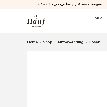
⭐⭐⭐⭐⭐
4,7
/
5,0
bei
5.538
Bewertungen
Zur
Zum
CBD
Navigation
Inhalt
springen
springen
Home
›
Shop
›
Aufbewahrung
›
Dosen
›