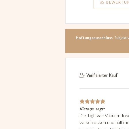
5.00
✍️ BEWERTU
bas
d 
Kun
ewe
Haftungsausschluss
: Subjekt
Verifizierter Kauf
Klara90 sagt:
Bewerte
t mit
5
Die Tightvac Vakuumdose 
verschlossen und hält me
von 5