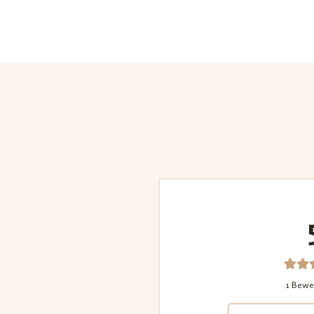
1
Bew
1 Bewe
t 