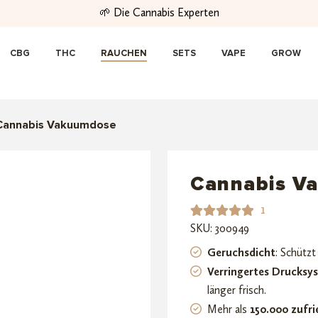
🌱 Die Cannabis Experten
CBG
THC
RAUCHEN
SETS
VAPE
GROW
Cannabis Vakuumdose
Cannabis V
1
SKU: 300949
Bewerte
1
t mit
Geruchsdicht
: Schütz
5.00
von
Verringertes Drucksy
5,
länger frisch.
basieren
Mehr als
150.000 zufr
d auf