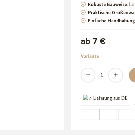
Robuste Bauweise
: La
Kundenb
Praktische Größenwah
ewertun
Einfache Handhabung
g
ab 7 €
Variante
Cannabis
Vakuumdose
Menge
Lieferung aus DE