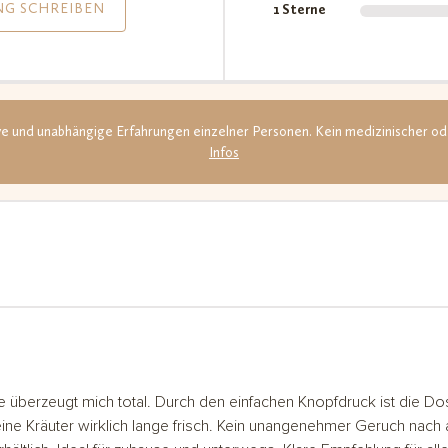
von
NG SCHREIBEN
1 Sterne
5,
ieren
auf
denb
rtun
ive und unabhängige Erfahrungen einzelner Personen. Kein medizinischer od
g
Infos
überzeugt mich total. Durch den einfachen Knopfdruck ist die Dos
ine Kräuter wirklich lange frisch. Kein unangenehmer Geruch nach 