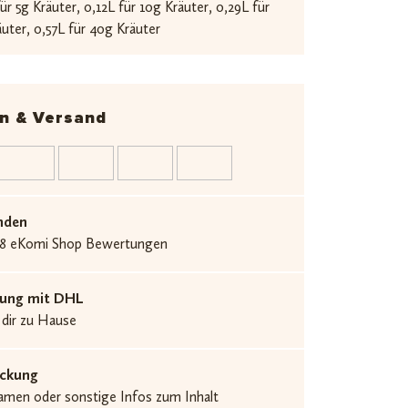
ür 5g Kräuter, 0,12L für 10g Kräuter, 0,29L für
uter, 0,57L für 40g Kräuter
n & Versand
nden
.538 eKomi Shop Bewertungen
erung mit DHL
 dir zu Hause
ackung
men oder sonstige Infos zum Inhalt