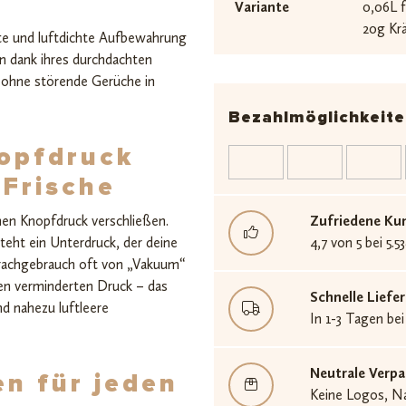
Variante
0,06L f
20g Krä
hte und luftdichte Aufbewahrung
n dank ihres durchdachten
 ohne störende Gerüche in
Bezahlmöglichkeite
nopfdruck
 Frische
hen Knopfdruck verschließen.
Zufriedene Ku
eht ein Unterdruck, der deine
4,7 von 5 bei 5
prachgebrauch oft von „Vakuum“
nen verminderten Druck – das
Schnelle Lief
nd nahezu luftleere
In 1-3 Tagen bei
Neutrale Verp
n für jeden
Keine Logos, Na