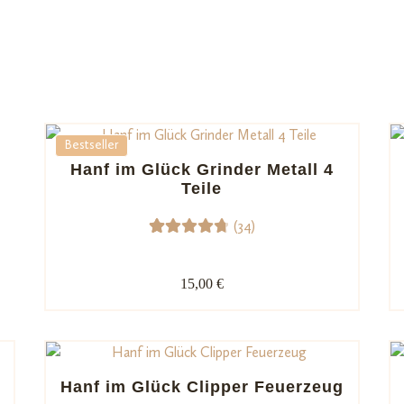
Bestseller
Hanf im Glück Grinder Metall 4
Teile
(34)
34
Bewerte
t mit
15,00 €
4.82
von
5,
basieren
d auf
Kundenb
Hanf im Glück Clipper Feuerzeug