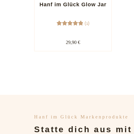
auf
Hanf im Glück Glow Jar
Kunden
bewert
(1)
ung
1
Bewerte
t mit
29,90 €
5.00
von
5,
basieren
d auf
Kundenb
ewertun
g
Hanf im Glück Markenprodukte
Statte dich aus mi