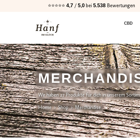
⭐⭐⭐⭐⭐
/
bei
Bewertungen
4,7
5,0
5.538
Zur
Zum
CBD
Navigation
Inhalt
springen
springen
MERCHANDI
Wir haben 27 Produkte für dich in unserem Sorti
Home
›
Shop
›
Merchandise