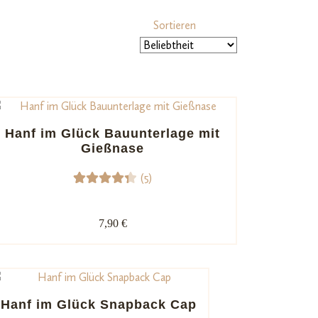
Sortieren
Hanf im Glück Bauunterlage mit
Gießnase
(5)
5
Bewert
et mit
7,90 €
4.40
von 5,
basiere
nd auf
Kunden
Hanf im Glück Snapback Cap