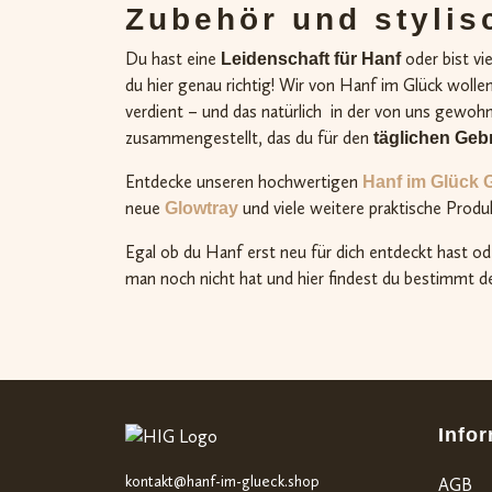
Zubehör und stylis
Du hast eine
oder bist vi
Leidenschaft für Hanf
du hier genau richtig! Wir von Hanf im Glück wol
verdient – und das natürlich in der von uns gewohn
zusammengestellt, das du für den
täglichen Geb
Entdecke unseren hochwertigen
Hanf im Glück 
neue
und viele weitere praktische Produ
Glowtray
Egal ob du Hanf erst neu für dich entdeckt hast o
man noch nicht hat und hier findest du bestimmt d
Info
kontakt@hanf-im-glueck.shop
AGB