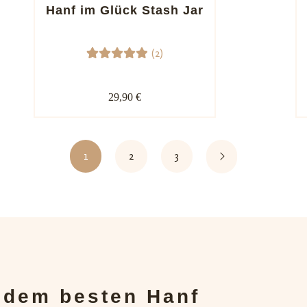
Kundenb
Hanf im Glück Stash Jar
ewertun
gen
(2)
2
Bewerte
t mit
29,90 €
5.00
von
5,
basieren
d auf
1
2
3
Kundenb
ewertun
gen
t dem besten Hanf