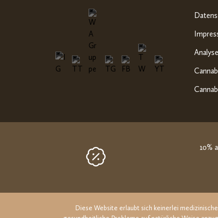
Datens
Impre
Analyse
Cannabi
Cannabi
10% a
Diese Website erlaubt sich keinerlei medizinisc