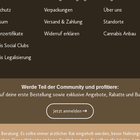
chutz
Verpackungen
Über uns
ssum
Versand & Zahlung
Standorte
nzertifikate
Widerruf erklären
Cannabis Anbau
s Social Clubs
s Legalisierung
Werde Teil der Community und profitiere:
uf deine erste Bestellung sowie exklusive Angebote, Rabatte und Bu
Jetzt anmelden
he Beratung. Es sollte immer ärztlicher Rat eingeholt werden, bevor Nahru