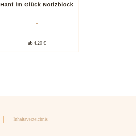
Kundenb
Hanf im Glück Notizblock
ewertun
gen
–
ab 4,20 €
Inhaltsverzeichnis