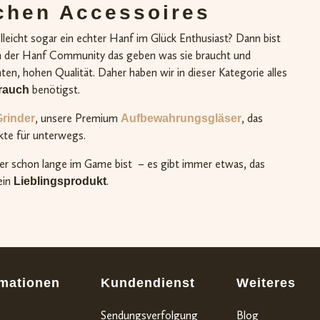
chen Accessoires
elleicht sogar ein echter Hanf im Glück Enthusiast? Dann bist
len der Hanf Community das geben was sie braucht und
ten, hohen Qualität. Daher haben wir in dieser Kategorie alles
benötigst.
rauch
, unsere Premium
, das
Grinder
Aufbewahrungsgläser
kte für unterwegs.
der schon lange im Game bist – es gibt immer etwas, das
ein
.
Lieblingsprodukt
rmationen
Kundendienst
Weiteres
Sendungsverfolgung
Blog