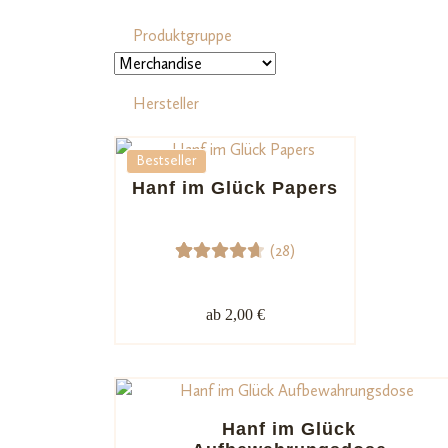
Produktgruppe
Hersteller
Bestseller
Hanf im Glück Papers
(28)
28
Bewerte
t mit
ab 2,00 €
4.71
von
5,
basiere
nd auf
Kundenb
Hanf im Glück