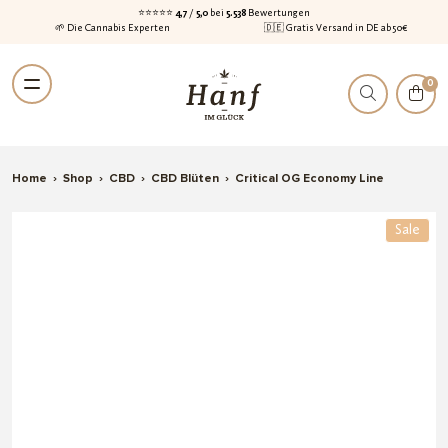
⭐⭐⭐⭐⭐
4,7
/
5,0
bei
5.538
Bewertungen
🌱 Die Cannabis Experten
🇩🇪 Gratis Versand in DE ab 50€
Zur
Zum
0
Navigation
Inhalt
springen
springen
Home
›
Shop
›
CBD
›
CBD Blüten
›
Critical OG Economy Line
Sale