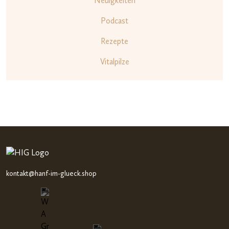
Neuigkeiten
Podcast
Rezepte
Vitalpilze
1
kontakt@hanf-im-glueck.shop