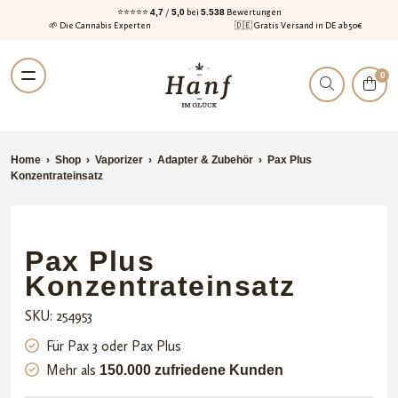
⭐⭐⭐⭐⭐
4,7
/
5,0
bei
5.538
Bewertungen
🌱 Die Cannabis Experten
🇩🇪 Gratis Versand in DE ab 50€
Zur
Zum
0
Navigation
Inhalt
springen
springen
Home
›
Shop
›
Vaporizer
›
Adapter & Zubehör
›
Pax Plus
Konzentrateinsatz
Pax Plus
Konzentrateinsatz
SKU: 254953
Für Pax 3 oder Pax Plus
Mehr als
150.000 zufriedene Kunden