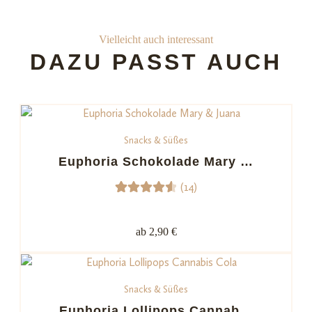
Vielleicht auch interessant
DAZU PASST AUCH
Snacks & Süßes
Euphoria Schokolade Mary …
(14)
14
Bewerte
t mit
ab 2,90 €
4.64
von 5,
basiere
Snacks & Süßes
nd auf
Kundenb
Euphoria Lollipops Cannab…