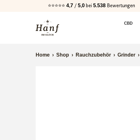
⭐⭐⭐⭐⭐
/
bei
Bewertungen
4,7
5,0
5.538
Zur
Zum
CBD
Navigation
Inhalt
springen
springen
Home
›
Shop
›
Rauchzubehör
›
Grinder