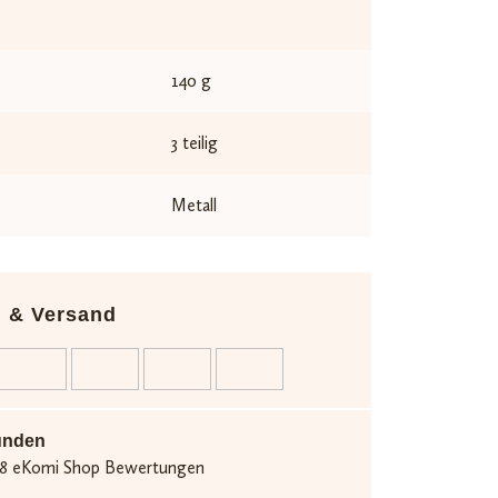
140 g
3 teilig
Metall
n & Versand
unden
.538 eKomi Shop Bewertungen