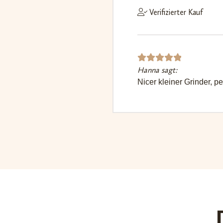
Verifizierter Kauf
Hanna sagt:
Bewerte
Nicer kleiner Grinder, 
t mit
5
von 5