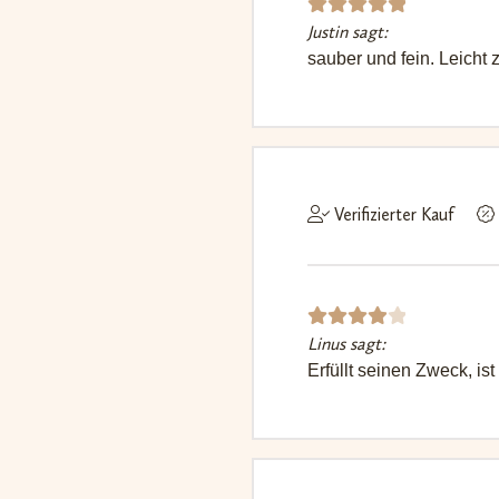
Justin sagt:
Bewerte
sauber und fein. Leicht 
t mit
5
von 5
Verifizierter Kauf
Linus sagt:
Bewert
Erfüllt seinen Zweck, ist
et mit
4
von
5