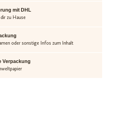
erung mit DHL
 dir zu Hause
packung
men oder sonstige Infos zum Inhalt
e Verpackung
mweltpapier