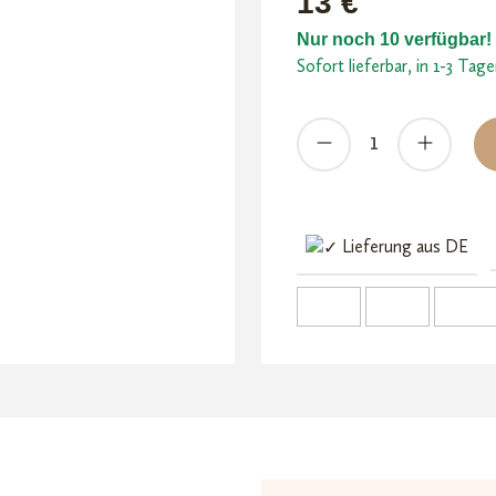
13
€
Kundenb
Nur noch 10 verfügbar!
ewertu
Sofort lieferbar, in 1-3 Tag
ngen
Grinder
Metall
3
Teile
Menge
Lieferung aus DE