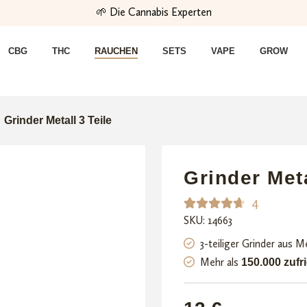
🌱 Die Cannabis Experten
CBG
THC
RAUCHEN
SETS
VAPE
GROW
›
Grinder Metall 3 Teile
Grinder Meta
4
SKU: 14663
Bewerte
4
t mit
3-teiliger Grinder aus Me
4.75
von
Mehr als
150.000 zuf
5,
basieren
d auf