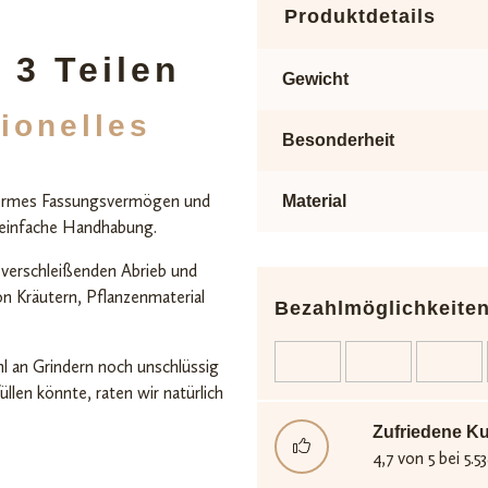
Produktdetails
 3 Teilen
Gewicht
ionelles
Besonderheit
 enormes Fassungsvermögen und
Material
e einfache Handhabung.
 verschleißenden Abrieb und
n Kräutern, Pflanzenmaterial
Bezahlmöglichkeite
l an Grindern noch unschlüssig
llen könnte, raten wir natürlich
Zufriedene K
4,7 von 5 bei 5