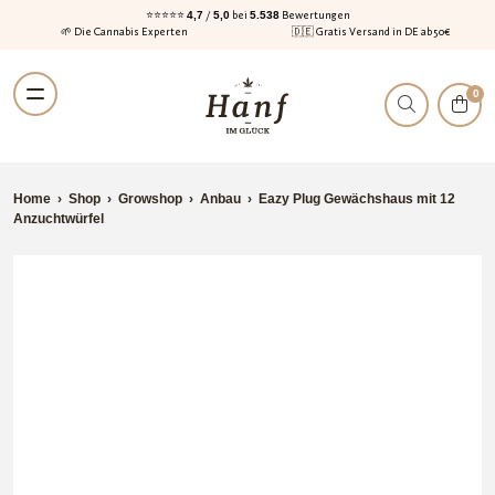
⭐⭐⭐⭐⭐
4,7
/
5,0
bei
5.538
Bewertungen
🌱 Die Cannabis Experten
🇩🇪 Gratis Versand in DE ab 50€
Zur
Zum
0
Navigation
Inhalt
springen
springen
Home
›
Shop
›
Growshop
›
Anbau
›
Eazy Plug Gewächshaus mit 12
Anzuchtwürfel