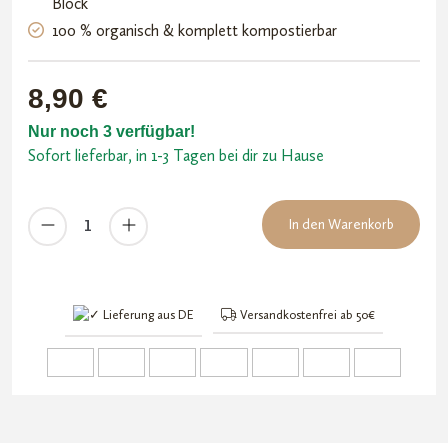
Block
100 % organisch & komplett kompostierbar
8,90
€
Nur noch 3 verfügbar!
Sofort lieferbar, in 1-3 Tagen bei dir zu Hause
Eazy
In den Warenkorb
Plug
Gewächshaus
mit
12
Lieferung aus DE
Versandkostenfrei ab 50€
Anzuchtwürfel
Menge