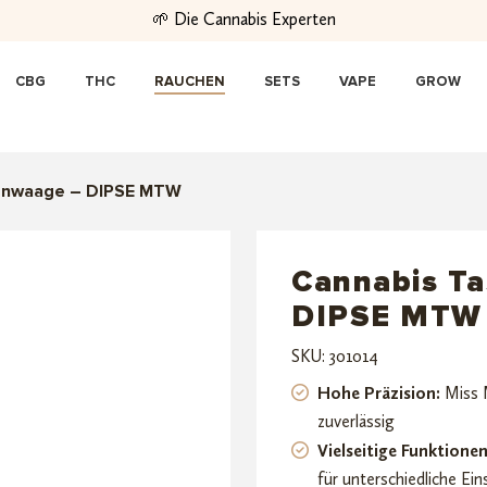
🌱 Die Cannabis Experten
CBG
THC
RAUCHEN
SETS
VAPE
GROW
enwaage – DIPSE MTW
Cannabis T
DIPSE MTW
SKU: 301014
Hohe Präzision:
Miss M
zuverlässig
Vielseitige Funktione
für unterschiedliche Ein