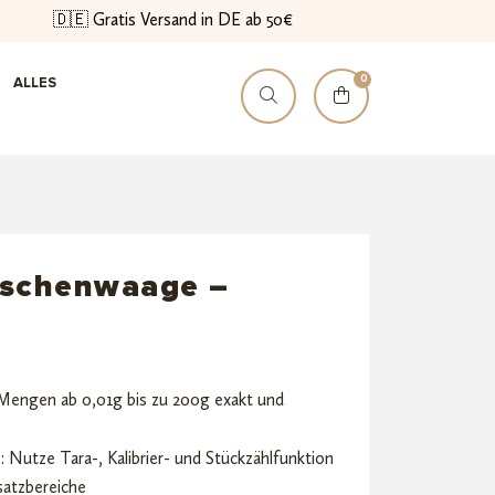
🇩🇪 Gratis Versand in DE ab 50€
0
ALLES
aschenwaage –
engen ab 0,01g bis zu 200g exakt und
n
: Nutze Tara-, Kalibrier- und Stückzählfunktion
satzbereiche