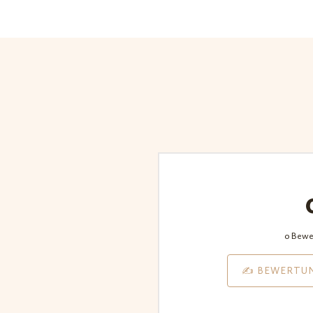
0 Bewe
✍️ BEWERTU