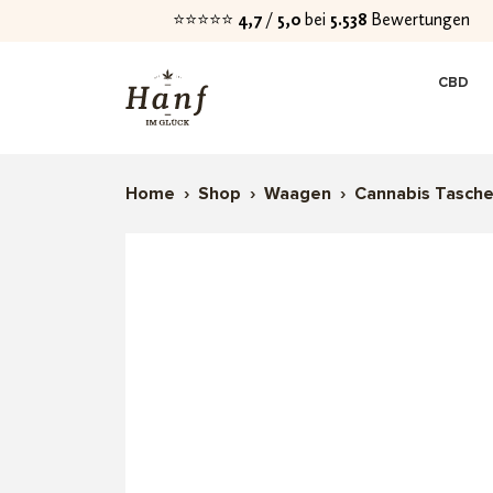
⭐⭐⭐⭐⭐
4,7
/
5,0
bei
5.538
Bewertungen
Zur
Zum
CBD
Navigation
Inhalt
springen
springen
Home
›
Shop
›
Waagen
›
Cannabis Tasch