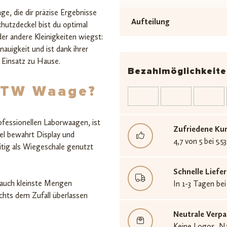
e, die dir präzise Ergebnisse
Aufteilung
utzdeckel bist du optimal
er andere Kleinigkeiten wiegst:
auigkeit und ist dank ihrer
 Einsatz zu Hause.
Bezahlmöglichkeite
MTW Waage?
ofessionellen Laborwaagen, ist
Zufriedene Ku
kel bewahrt Display und
4,7 von 5 bei 5
itig als Wiegeschale genutzt
Schnelle Lief
u auch kleinste Mengen
In 1-3 Tagen bei
nichts dem Zufall überlassen
Neutrale Verp
Keine Logos, Na