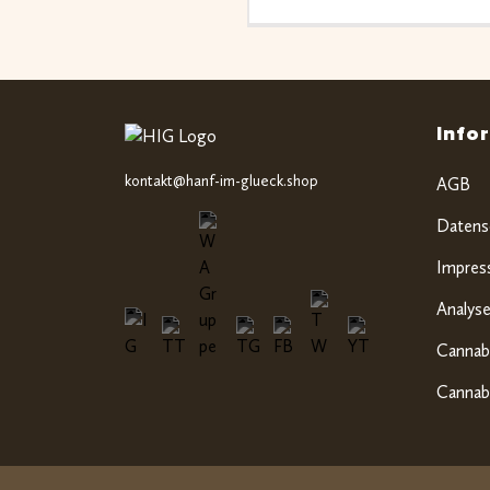
Info
kontakt@hanf-im-glueck.shop
AGB
Datens
Impre
Analyse
Cannabi
Cannabi