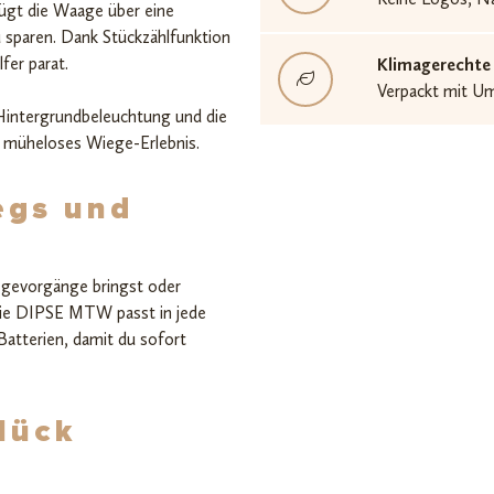
fügt die Waage über eine
 sparen. Dank Stückzählfunktion
fer parat.
Klimagerechte
Verpackt mit U
Hintergrundbeleuchtung und die
n müheloses Wiege-Erlebnis.
egs und
egevorgänge bringst oder
ie DIPSE MTW passt in jede
 Batterien, damit du sofort
lück