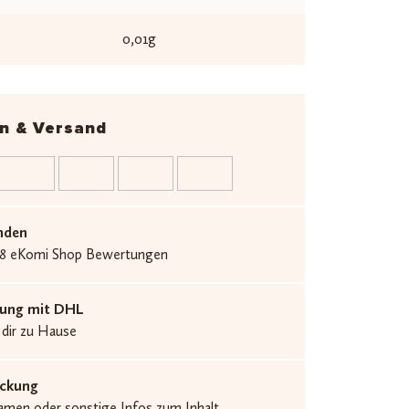
0,01g
n & Versand
nden
.538 eKomi Shop Bewertungen
erung mit DHL
 dir zu Hause
ackung
men oder sonstige Infos zum Inhalt