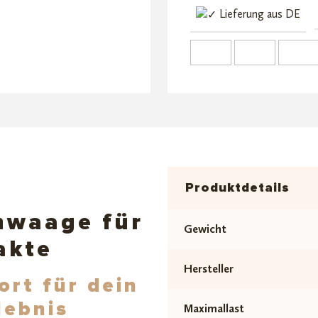
MTW
Lieferung aus DE
Menge
Produktdetails
nwaage für
Gewicht
akte
Hersteller
ort für dein
lebnis
Maximallast