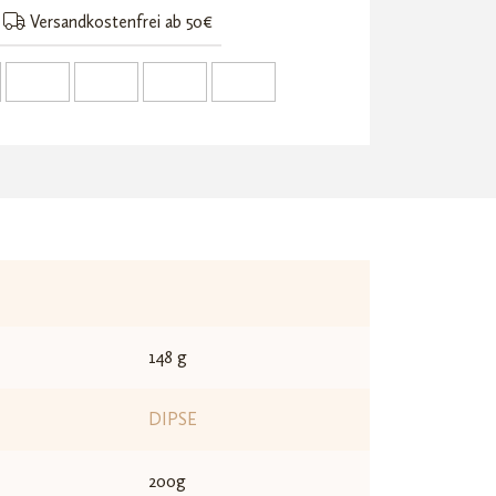
Versandkostenfrei ab 50€
148 g
DIPSE
200g