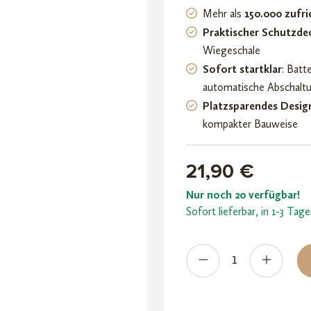
Mehr als
150.000 zufr
Praktischer Schutzde
Wiegeschale
Sofort startklar
: Batt
automatische Abschaltu
Platzsparendes Desig
kompakter Bauweise
21,90
€
Nur noch 20 verfügbar!
Sofort lieferbar, in 1-3 Tag
Cannabis
Taschenwaage
-
DIPSE