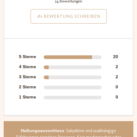
24 Bewertungen
t mit
4.75
von
✍️ BEWERTUNG SCHREIBEN
5,
basieren
d auf
Kundenb
ewertu
5 Sterne
20
ngen
4 Sterne
2
3 Sterne
2
2 Sterne
0
1 Sterne
0
Haftungsausschluss
: Subjektive und unabhängige