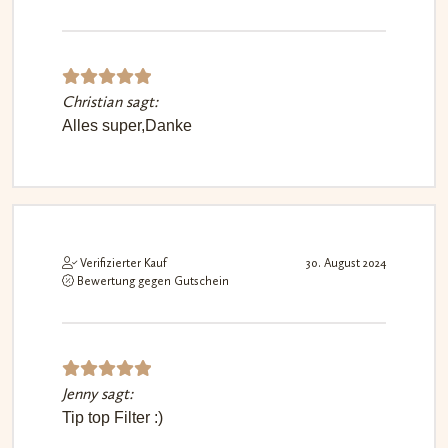
Christian sagt:
Bewerte
Alles super,Danke
t mit
5
von 5
Verifizierter Kauf
30. August 2024
Bewertung gegen Gutschein
Jenny sagt:
Bewerte
Tip top Filter :)
t mit
5
von 5