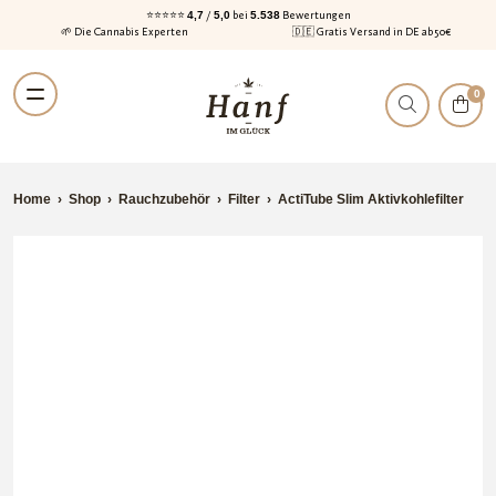
⭐⭐⭐⭐⭐
4,7
/
5,0
bei
5.538
Bewertungen
🌱 Die Cannabis Experten
🇩🇪 Gratis Versand in DE ab 50€
Zur
Zum
0
Navigation
Inhalt
springen
springen
Home
›
Shop
›
Rauchzubehör
›
Filter
›
ActiTube Slim Aktivkohlefilter