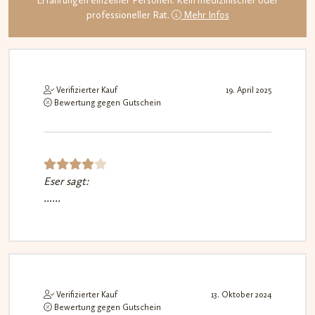
Erfahrungen einzelner Personen. Kein medizinischer oder
professioneller Rat.
Mehr Infos
Verifizierter Kauf
19. April 2025
Bewertung gegen Gutschein
Eser sagt:
Bewert
......
et mit
4
von
5
Verifizierter Kauf
13. Oktober 2024
Bewertung gegen Gutschein