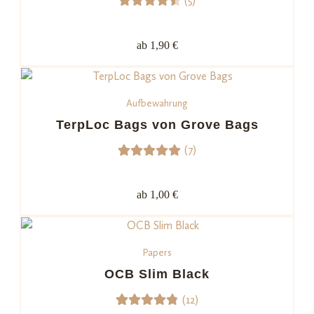
(5)
5
Bewerte
t mit
ab 1,90 €
4.60
von 5,
basiere
Aufbewahrung
nd auf
Kundenb
TerpLoc Bags von Grove Bags
ewertu
(7)
ngen
7
Bewerte
t mit
ab 1,00 €
5.00
von
5,
basieren
Papers
d auf
Kundenb
OCB Slim Black
ewertun
(12)
gen