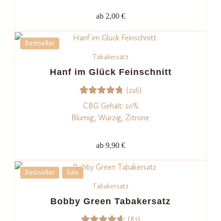
t mit
ab 2,00 €
4.71
von
5,
Bestseller
basiere
Tabakersatz
nd auf
Kundenb
Hanf im Glück Feinschnitt
ewertu
(216)
ngen
216
Bewerte
CBG Gehalt: 10%
t mit
Blumig, Würzig, Zitrone
4.82
von
5,
ab 9,90 €
basieren
d auf
Bestseller
Sale
Kundenb
Tabakersatz
ewertun
Bobby Green Tabakersatz
gen
(87)