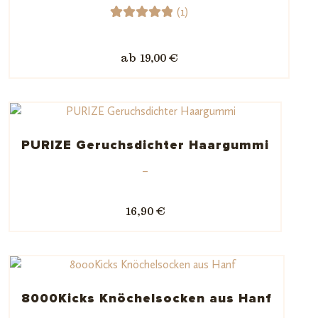
(1)
1
Bewerte
t mit
ab 19,00 €
5.00
von
5,
basieren
d auf
Kundenb
PURIZE Geruchsdichter Haargummi
ewertun
–
g
16,90 €
8000Kicks Knöchelsocken aus Hanf