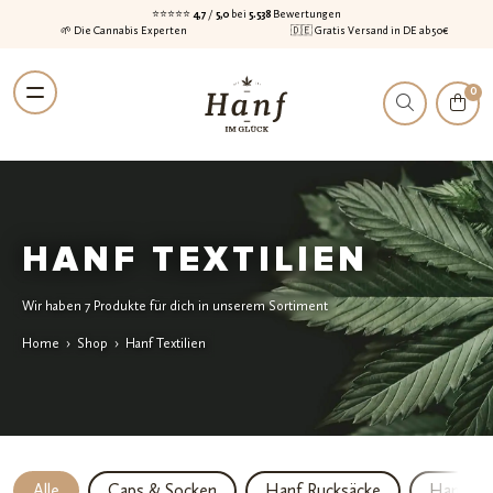
⭐⭐⭐⭐⭐
4,7
/
5,0
bei
5.538
Bewertungen
🌱 Die Cannabis Experten
🇩🇪 Gratis Versand in DE ab 50€
Zur
Zum
0
Navigation
Inhalt
springen
springen
HANF TEXTILIEN
Wir haben 7 Produkte für dich in unserem Sortiment
Home
›
Shop
›
Hanf Textilien
Alle
Caps & Socken
Hanf Rucksäcke
Hanf Sc