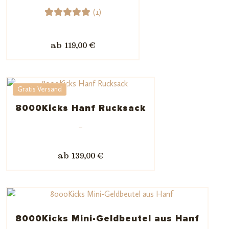
(1)
gen
1
Bewerte
t mit
ab 119,00 €
5.00
von
5,
basieren
d auf
Gratis Versand
Kundenb
8000Kicks Hanf Rucksack
ewertun
–
g
ab 139,00 €
8000Kicks Mini-Geldbeutel aus Hanf