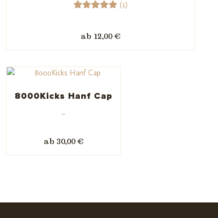
(1)
1
Bewerte
t mit
ab 12,00 €
5.00
von
5,
basieren
d auf
Kundenb
8000Kicks Hanf Cap
ewertun
–
g
ab 30,00 €