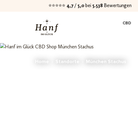
⭐⭐⭐⭐⭐
4,7
/
5,0
bei
5.538
Bewertungen
Zur
Zum
CBD
Navigation
Inhalt
springen
springen
Home
›
Standorte
›
München Stachus