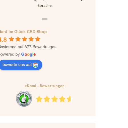
Sprache
Hanf im Glück CBD Shop
4.8
Basierend auf 877 Bewertungen
powered by
G
o
o
g
l
e
bewerte uns auf
eKomi - Bewertungen