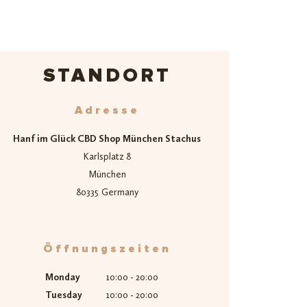
STANDORT
Adresse
Hanf im Glück CBD Shop München Stachus
Karlsplatz 8
München
80335
Germany
Google Maps:
https://g.page/r/Cfl-WARFK9rmEAE
Öffnungszeiten
Monday
10:00 - 20:00
Tuesday
10:00 - 20:00