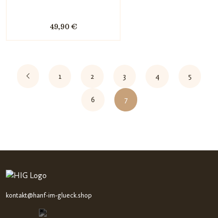
49,90 €
1
2
3
4
5
6
7
kontakt@hanf-im-glueck.shop