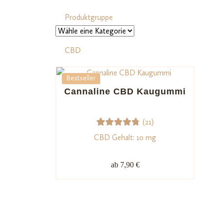
Produktgruppe
CBD
Bestseller
Geschmack
Cannaline CBD Kaugummi
(21)
21
Bewerte
CBD Gehalt: 10 mg
t mit
4.81
von
ab 7,90 €
5,
basieren
d auf
Kundenb