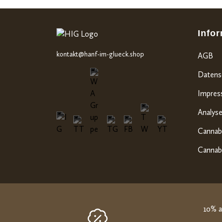
ewertun
gen
Info
kontakt@hanf-im-glueck.shop
AGB
Datens
Impre
Analyse
Cannabi
Cannabi
10% a