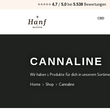
⭐⭐⭐⭐⭐
/
bei
Bewertungen
4,7
5,0
5.538
Zur
Zum
CBD
Navigation
Inhalt
springen
springen
CANNALINE
Wir haben 1 Produkte für dich in unserem Sortim
Home
›
Shop
›
Cannaline