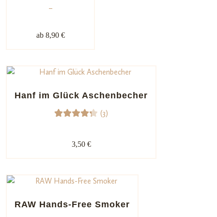
–
ab 8,90 €
Hanf im Glück Aschenbecher
(3)
3
Bewert
et mit
3,50 €
4.33
von 5,
basiere
nd auf
Kunden
RAW Hands-Free Smoker
bewert