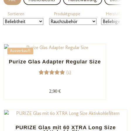
Sortieren
Produktgruppe
Hersteller
Ausverkauft
Purize Glas Adapter Regular Size
(1)
1
Bewerte
t mit
2,90 €
5.00
von
5,
basieren
d auf
Kundenb
PURIZE Glas mit 60 XTRA Long Size
ewertun