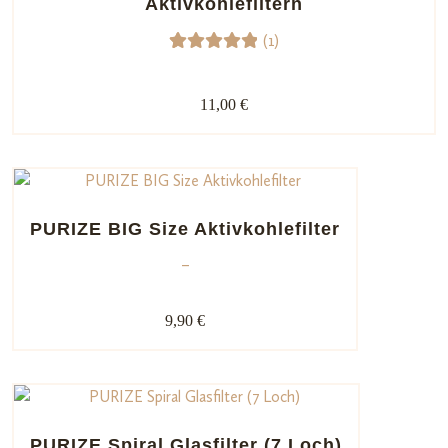
Aktivkohlefiltern
g
(1)
1
Bewerte
t mit
11,00 €
5.00
von
5,
basieren
d auf
Kundenb
PURIZE BIG Size Aktivkohlefilter
ewertun
–
g
9,90 €
PURIZE Spiral Glasfilter (7 Loch)