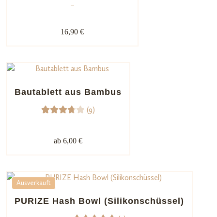
–
ungen
16,90 €
Bautablett aus Bambus
(9)
9
Bewer
tet
ab 6,00 €
mit
3.78
von 5,
basier
Ausverkauft
end
PURIZE Hash Bowl (Silikonschüssel)
auf