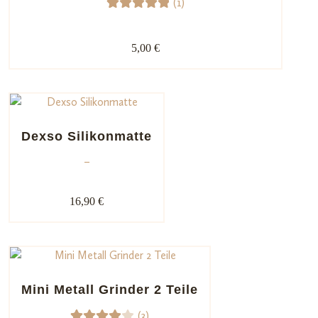
(1)
Kunde
1
Bewerte
nbewe
t mit
rtung
5,00 €
5.00
von
en
5,
basieren
d auf
Kundenb
Dexso Silikonmatte
ewertun
–
g
16,90 €
Mini Metall Grinder 2 Teile
(3)