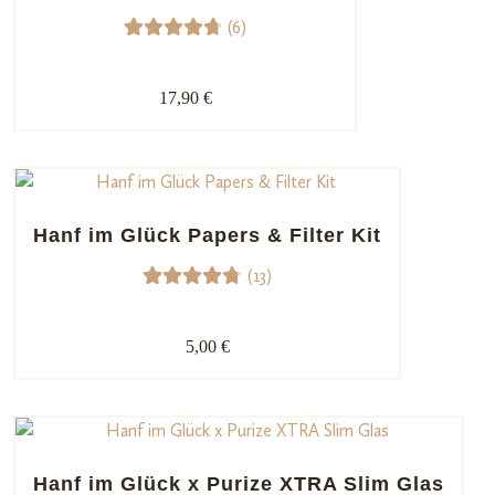
(6)
bewert
6
Bewerte
ungen
t mit
17,90 €
4.83
von
5,
basieren
d auf
Kundenb
Hanf im Glück Papers & Filter Kit
ewertun
(13)
gen
13
Bewerte
t mit
5,00 €
4.85
von
5,
basieren
d auf
Kundenb
Hanf im Glück x Purize XTRA Slim Glas