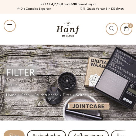
⭐⭐⭐⭐⭐
4,7
/
5,0
bei
5.538
Bewertungen
🌱 Die Cannabis Experten
🇩🇪 Gratis Versand in DE ab 50€
Zur
Zum
0
Navigation
Inhalt
springen
springen
FILTER
Seite 2
Home
›
Shop
›
Rauchzubehör
›
Filter
›
Seite 2
Filter
Aschenbecher
Aufbewahrung
Bauzubeh