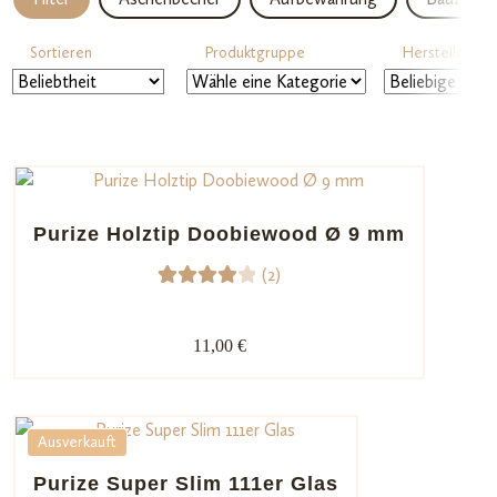
Sortieren
Produktgruppe
Hersteller
Purize Holztip Doobiewood Ø 9 mm
(2)
2
Bewert
et mit
11,00 €
4.00
von 5,
basier
end
Ausverkauft
auf
Purize Super Slim 111er Glas
Kunden