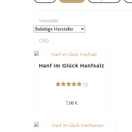
Hersteller
CBD
Geschmack
Hanf im Glück Hanfsalz
(5)
5
Bewerte
t mit
7,00 €
5.00
von
5,
basieren
d auf