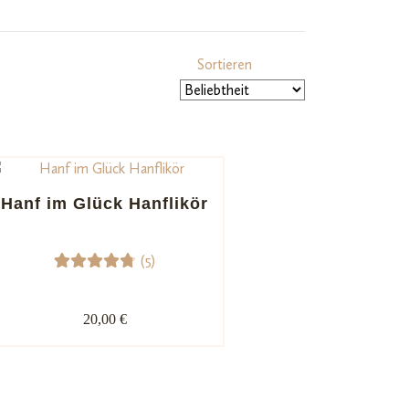
Sortieren
Hanf im Glück Hanflikör
(5)
5
Bewerte
t mit
20,00 €
4.80
von
5,
basieren
d auf