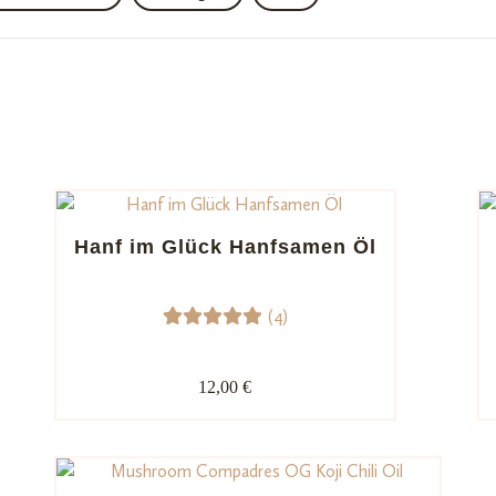
Hanf im Glück Hanfsamen Öl
(4)
4
Bewerte
t mit
12,00 €
5.00
von
5,
basieren
d auf