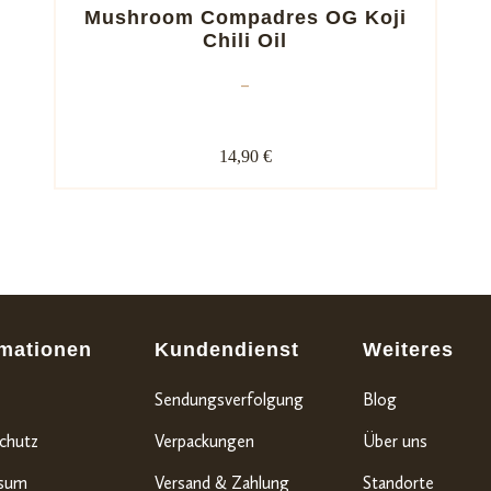
Kundenb
Mushroom Compadres OG Koji
Chili Oil
ewertun
gen
–
14,90 €
rmationen
Kundendienst
Weiteres
Sendungsverfolgung
Blog
chutz
Verpackungen
Über uns
ssum
Versand & Zahlung
Standorte